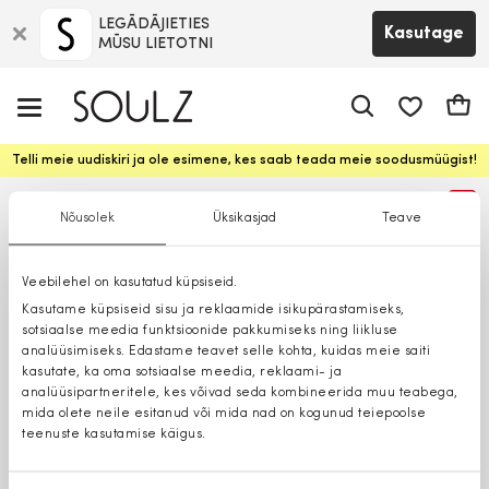
LEGĀDĀJIETIES
Kasutage
MŪSU LIETOTNI
app.shop.ui.
Ostuk
Telli meie uudiskiri ja ole esimene, kes saab teada meie soodusmüügist!
%
Nõusolek
Üksikasjad
Teave
Veebilehel on kasutatud küpsiseid.
Kasutame küpsiseid sisu ja reklaamide isikupärastamiseks,
sotsiaalse meedia funktsioonide pakkumiseks ning liikluse
analüüsimiseks. Edastame teavet selle kohta, kuidas meie saiti
kasutate, ka oma sotsiaalse meedia, reklaami- ja
analüüsipartneritele, kes võivad seda kombineerida muu teabega,
mida olete neile esitanud või mida nad on kogunud teiepoolse
teenuste kasutamise käigus.