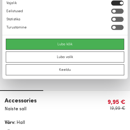
Nõusoleku
Vajalik
valik
Eelistused
Statistika
Turustamine
Luba kõik
Luba valik
Keeldu
Accessories
9,95 €
19,99 €
Naiste sall
Värv:
Hall