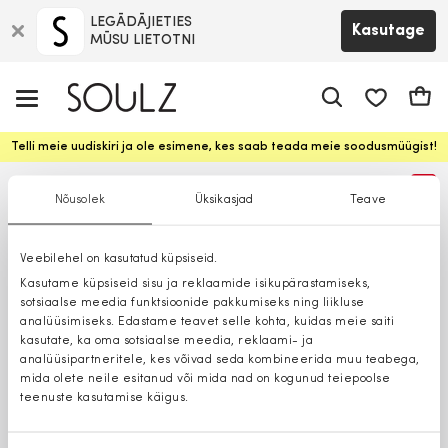
LEGĀDĀJIETIES
Kasutage
MŪSU LIETOTNI
app.shop.ui.
Ostuk
Telli meie uudiskiri ja ole esimene, kes saab teada meie soodusmüügist!
%
Nõusolek
Üksikasjad
Teave
Veebilehel on kasutatud küpsiseid.
Kasutame küpsiseid sisu ja reklaamide isikupärastamiseks,
sotsiaalse meedia funktsioonide pakkumiseks ning liikluse
analüüsimiseks. Edastame teavet selle kohta, kuidas meie saiti
kasutate, ka oma sotsiaalse meedia, reklaami- ja
analüüsipartneritele, kes võivad seda kombineerida muu teabega,
mida olete neile esitanud või mida nad on kogunud teiepoolse
teenuste kasutamise käigus.