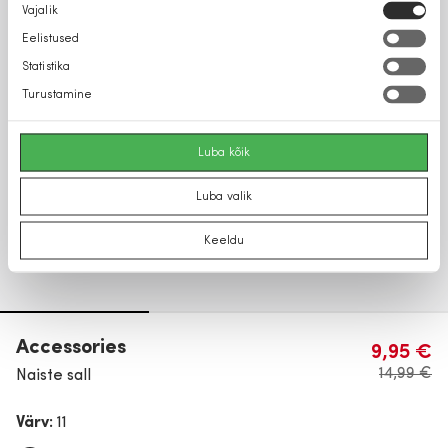
Nõusoleku
Vajalik
valik
Eelistused
Statistika
Turustamine
Luba kõik
Luba valik
Keeldu
Accessories
9,95 €
14,99 €
Naiste sall
Värv:
11