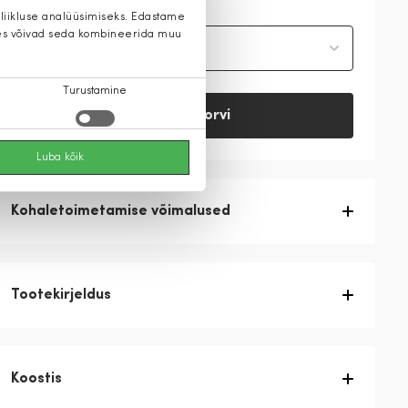
 liikluse analüüsimiseks. Edastame
 kes võivad seda kombineerida muu
Vali suurus
Turustamine
Lisa ostukorvi
Luba kõik
Kohaletoimetamise võimalused
Tootekirjeldus
Koostis