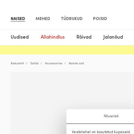
NAISED
MEHED
TÜDRUKUD
POISID
Uudised
Allahindlus
Rõivad
Jalanõud
Koduleht
Sallid
Accessories
Naiste sall
Nõusolek
Veebilehel on kasutatud küpsiseid.