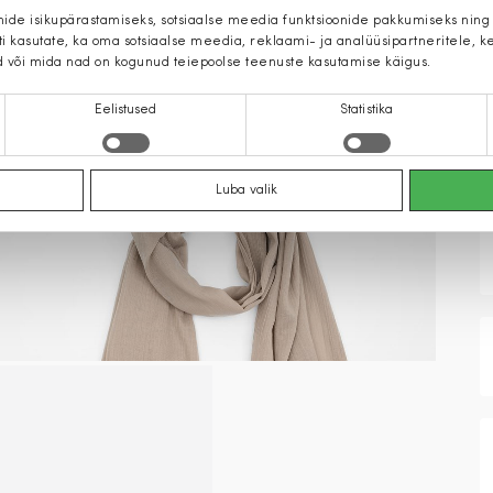
mide isikupärastamiseks, sotsiaalse meedia funktsioonide pakkumiseks ning
iti kasutate, ka oma sotsiaalse meedia, reklaami- ja analüüsipartneritele,
d või mida nad on kogunud teiepoolse teenuste kasutamise käigus.
Eelistused
Statistika
Luba valik