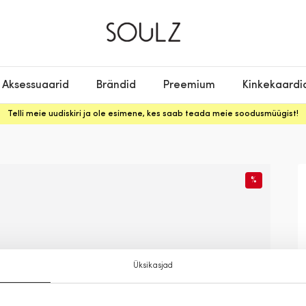
Aksessuaarid
Brändid
Preemium
Kinkekaardi
Telli meie uudiskiri ja ole esimene, kes saab teada meie soodusmüügist!
%
Üksikasjad