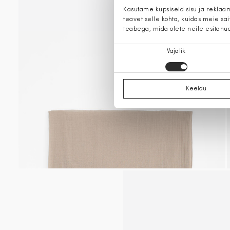
Kasutame küpsiseid sisu ja reklaa
teavet selle kohta, kuidas meie sa
teabega, mida olete neile esitanu
Nõusoleku
Vajalik
valik
Keeldu