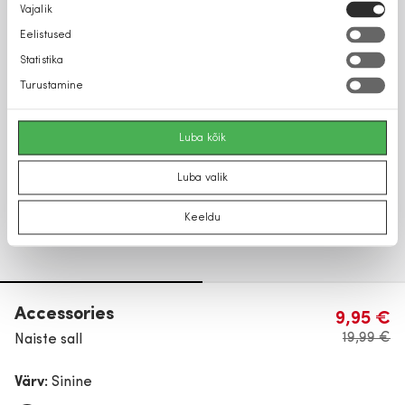
Nõusoleku
Vajalik
valik
Eelistused
Statistika
Turustamine
Luba kõik
Luba valik
Keeldu
Accessories
9,95 €
19,99 €
Naiste sall
Värv:
Sinine