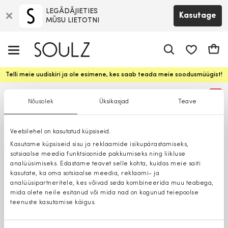
LEGĀDĀJIETIES
Kasutage
MŪSU LIETOTNI
app.shop.ui.
Ostuk
Telli meie uudiskiri ja ole esimene, kes saab teada meie soodusmüügist!
%
Nõusolek
Üksikasjad
Teave
Veebilehel on kasutatud küpsiseid.
Kasutame küpsiseid sisu ja reklaamide isikupärastamiseks,
sotsiaalse meedia funktsioonide pakkumiseks ning liikluse
analüüsimiseks. Edastame teavet selle kohta, kuidas meie saiti
kasutate, ka oma sotsiaalse meedia, reklaami- ja
analüüsipartneritele, kes võivad seda kombineerida muu teabega,
mida olete neile esitanud või mida nad on kogunud teiepoolse
teenuste kasutamise käigus.