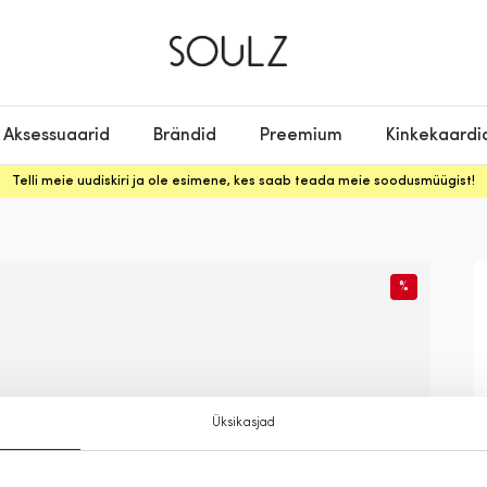
Aksessuaarid
Brändid
Preemium
Kinkekaardi
Telli meie uudiskiri ja ole esimene, kes saab teada meie soodusmüügist!
%
Üksikasjad