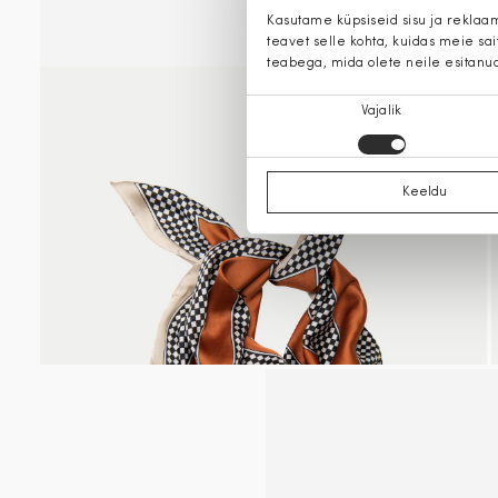
Kasutame küpsiseid sisu ja reklaa
teavet selle kohta, kuidas meie sa
teabega, mida olete neile esitanu
Nõusoleku
Vajalik
valik
Keeldu