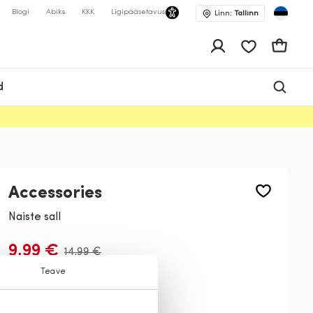
Blogi
Abiks
KKK
Ligipääsetavus
Linn:
Tallinn
app.shop.ui.wis
Ostukor
d
Accessories
Naiste sall
9,99 €
14,99 €
Teave
Värv:
Oranž
222
299
253