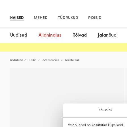
NAISED
MEHED
TÜDRUKUD
POISID
Uudised
Allahindlus
Rõivad
Jalanõud
Koduleht
Sallid
Accessories
Naiste sall
Nõusolek
Veebilehel on kasutatud küpsiseid.