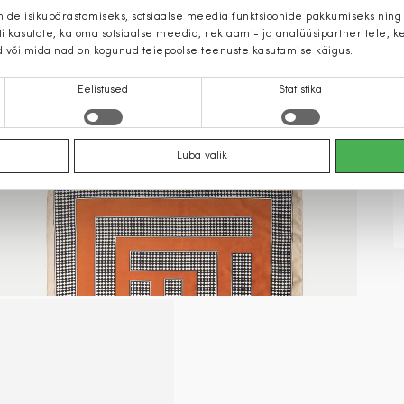
mide isikupärastamiseks, sotsiaalse meedia funktsioonide pakkumiseks ning
iti kasutate, ka oma sotsiaalse meedia, reklaami- ja analüüsipartneritele,
d või mida nad on kogunud teiepoolse teenuste kasutamise käigus.
Eelistused
Statistika
Luba valik