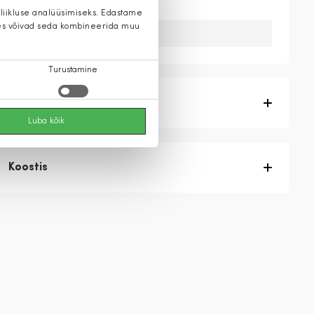
 liikluse analüüsimiseks. Edastame
 kes võivad seda kombineerida muu
Kahuks meil ei ole seda toodet.
Turustamine
Tootekirjeldus
Luba kõik
Koostis