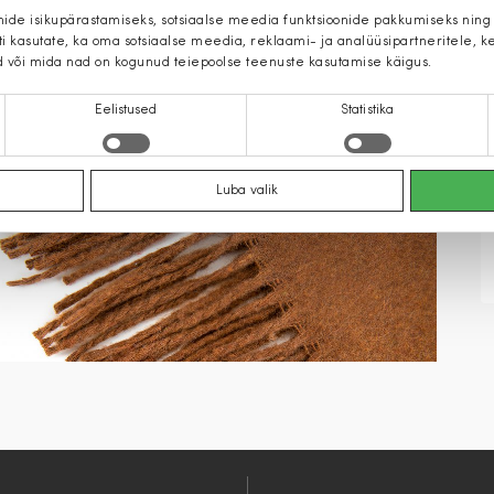
mide isikupärastamiseks, sotsiaalse meedia funktsioonide pakkumiseks ning
iti kasutate, ka oma sotsiaalse meedia, reklaami- ja analüüsipartneritele,
d või mida nad on kogunud teiepoolse teenuste kasutamise käigus.
Eelistused
Statistika
Luba valik