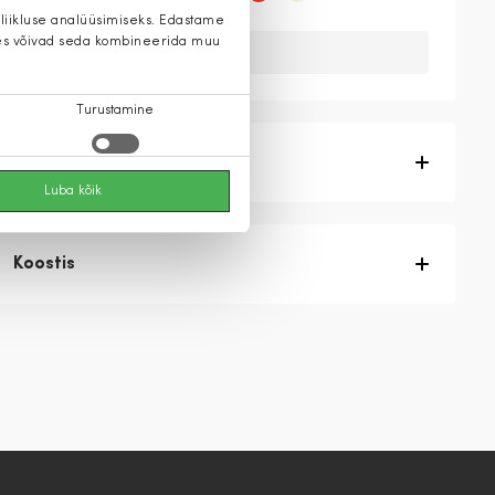
 liikluse analüüsimiseks. Edastame
 kes võivad seda kombineerida muu
Kahuks meil ei ole seda toodet.
Turustamine
Tootekirjeldus
Luba kõik
Koostis