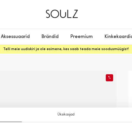
Aksessuaarid
Brändid
Preemium
Kinkekaardi
Telli meie uudiskiri ja ole esimene, kes saab teada meie soodusmüügist!
%
Üksikasjad