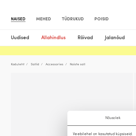
NAISED
MEHED
TÜDRUKUD
POISID
Uudised
Allahindlus
Rõivad
Jalanõud
Koduleht
Sallid
Accessories
Naiste sall
Nõusolek
Veebilehel on kasutatud küpsiseid.