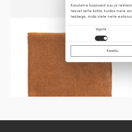
Kasutame küpsiseid sisu ja reklaa
teavet selle kohta, kuidas meie sa
teabega, mida olete neile esitanu
Nõusoleku
Vajalik
valik
Keeldu