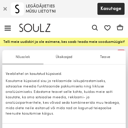
LEGĀDĀJIETIES
Kasutage
MŪSU LIETOTNI
app.shop.ui.
Ostuk
Telli meie uudiskiri ja ole esimene, kes saab teada meie soodusmüügist!
%
Nõusolek
Üksikasjad
Teave
Veebilehel on kasutatud küpsiseid.
Kasutame küpsiseid sisu ja reklaamide isikupärastamiseks,
sotsiaalse meedia funktsioonide pakkumiseks ning liikluse
analüüsimiseks. Edastame teavet selle kohta, kuidas meie saiti
kasutate, ka oma sotsiaalse meedia, reklaami- ja
analüüsipartneritele, kes võivad seda kombineerida muu teabega,
mida olete neile esitanud või mida nad on kogunud teiepoolse
teenuste kasutamise käigus.