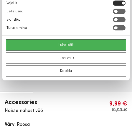
Nõusoleku
Vajalik
valik
Eelistused
Statistika
Turustamine
Luba kõik
Luba valik
Keeldu
Accessories
9,99 €
19,99 €
Naiste nahast vöö
Värv:
Roosa