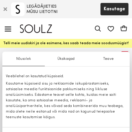
LEGĀDĀJIETIES
Kasutage
MŪSU LIETOTNI
app.shop.ui.
Ostuk
Telli meie uudiskiri ja ole esimene, kes saab teada meie soodusmüügist!
%
Nõusolek
Üksikasjad
Teave
Veebilehel on kasutatud küpsiseid.
Kasutame küpsiseid sisu ja reklaamide isikupärastamiseks,
sotsiaalse meedia funktsioonide pakkumiseks ning liikluse
analüüsimiseks. Edastame teavet selle kohta, kuidas meie saiti
kasutate, ka oma sotsiaalse meedia, reklaami- ja
analüüsipartneritele, kes võivad seda kombineerida muu teabega,
mida olete neile esitanud või mida nad on kogunud teiepoolse
teenuste kasutamise käigus.