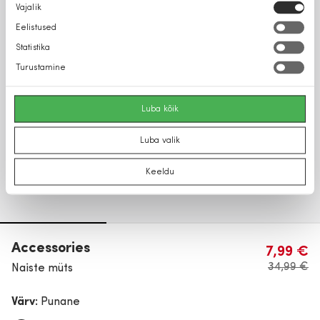
Nõusoleku
Vajalik
valik
Eelistused
Statistika
Turustamine
Luba kõik
Luba valik
Keeldu
Accessories
7,99 €
34,99 €
Naiste müts
Värv:
Punane