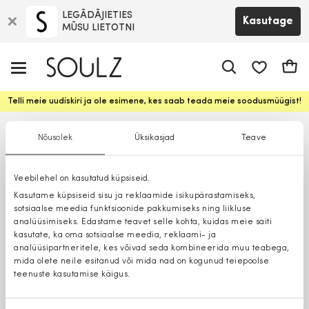
LEGĀDĀJIETIES
Kasutage
MŪSU LIETOTNI
app.shop.ui.
Ostuk
Telli meie uudiskiri ja ole esimene, kes saab teada meie soodusmüügist!
Nõusolek
Üksikasjad
Teave
Veebilehel on kasutatud küpsiseid.
Kasutame küpsiseid sisu ja reklaamide isikupärastamiseks,
sotsiaalse meedia funktsioonide pakkumiseks ning liikluse
analüüsimiseks. Edastame teavet selle kohta, kuidas meie saiti
kasutate, ka oma sotsiaalse meedia, reklaami- ja
analüüsipartneritele, kes võivad seda kombineerida muu teabega,
mida olete neile esitanud või mida nad on kogunud teiepoolse
teenuste kasutamise käigus.