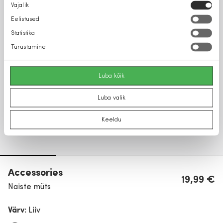
Nõusoleku
Vajalik
valik
Eelistused
Statistika
Turustamine
Luba kõik
Luba valik
Keeldu
Accessories
19,99 €
Naiste müts
Värv:
Liiv