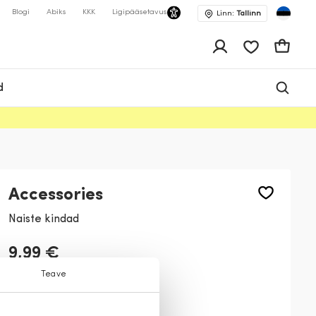
Blogi
Abiks
KKK
Ligipääsetavus
Linn:
Tallinn
app.shop.ui.wis
Ostukor
d
Accessories
Naiste kindad
9,99 €
Teave
Värv:
Must
99
43