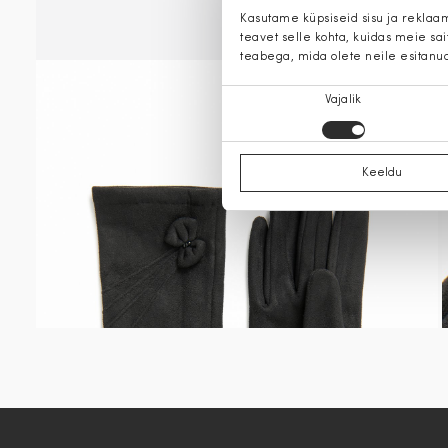
Kasutame küpsiseid sisu ja reklaa
teavet selle kohta, kuidas meie sa
teabega, mida olete neile esitanu
Nõusoleku
Vajalik
valik
Keeldu