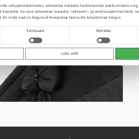
mide isikupärastamiseks, sotsiaalse meedia funktsioonide pakkumiseks ning
iti kasutate, ka oma sotsiaalse meedia, reklaami- ja analüüsipartneritele,
d või mida nad on kogunud teiepoolse teenuste kasutamise käigus.
Eelistused
Statistika
Luba valik