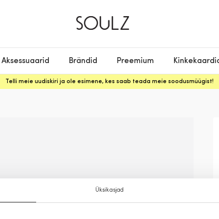
Aksessuaarid
Brändid
Preemium
Kinkekaardi
Telli meie uudiskiri ja ole esimene, kes saab teada meie soodusmüügist!
Üksikasjad