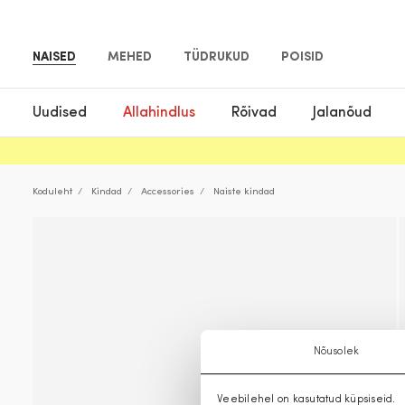
NAISED
MEHED
TÜDRUKUD
POISID
Uudised
Allahindlus
Rõivad
Jalanõud
Koduleht
Kindad
Accessories
Naiste kindad
Nõusolek
Veebilehel on kasutatud küpsiseid.