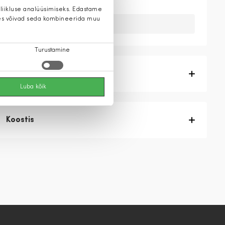
 liikluse analüüsimiseks. Edastame
 kes võivad seda kombineerida muu
Kahuks meil ei ole seda toodet.
Turustamine
Tootekirjeldus
Luba kõik
Koostis