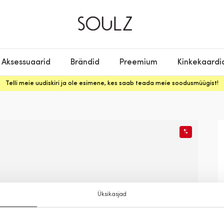
Aksessuaarid
Brändid
Preemium
Kinkekaardi
Telli meie uudiskiri ja ole esimene, kes saab teada meie soodusmüügist!
%
Üksikasjad