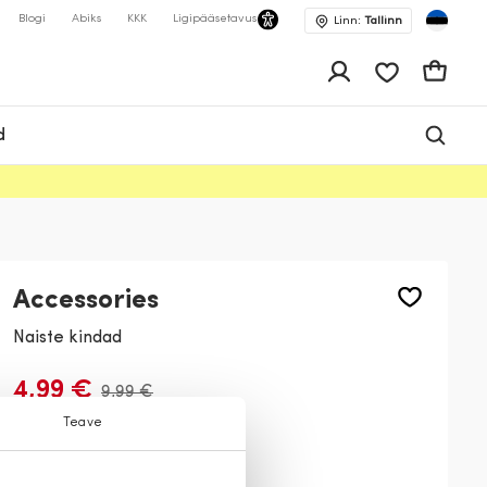
Blogi
Abiks
KKK
Ligipääsetavus
Linn:
Tallinn
app.shop.ui.wis
Ostukor
d
Accessories
Naiste kindad
4,99 €
9,99 €
Teave
Värv:
Tumehall
93
23