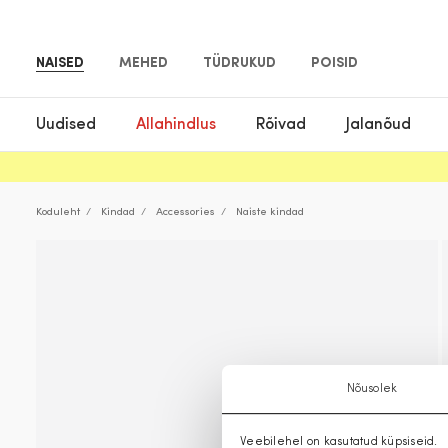
NAISED
MEHED
TÜDRUKUD
POISID
Uudised
Allahindlus
Rõivad
Jalanõud
Koduleht
Kindad
Accessories
Naiste kindad
Nõusolek
Veebilehel on kasutatud küpsiseid.