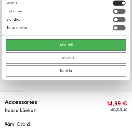
Nõusoleku
Vajalik
valik
Eelistused
Statistika
Turustamine
Luba kõik
Luba valik
Keeldu
Accessories
14,99 €
49,99 €
Naiste käekott
Värv:
Oranž