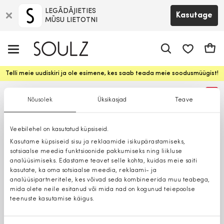
LEGĀDĀJIETIES
Kasutage
MŪSU LIETOTNI
app.shop.ui.
Ostuk
Telli meie uudiskiri ja ole esimene, kes saab teada meie soodusmüügist!
%
Nõusolek
Üksikasjad
Teave
Veebilehel on kasutatud küpsiseid.
Kasutame küpsiseid sisu ja reklaamide isikupärastamiseks,
sotsiaalse meedia funktsioonide pakkumiseks ning liikluse
analüüsimiseks. Edastame teavet selle kohta, kuidas meie saiti
kasutate, ka oma sotsiaalse meedia, reklaami- ja
analüüsipartneritele, kes võivad seda kombineerida muu teabega,
mida olete neile esitanud või mida nad on kogunud teiepoolse
teenuste kasutamise käigus.