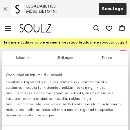
LEGĀDĀJIETIES
Kasutage
MŪSU LIETOTNI
app.shop.ui.
Ostuk
Telli meie uudiskiri ja ole esimene, kes saab teada meie soodusmüügist!
%
Nõusolek
Üksikasjad
Teave
Veebilehel on kasutatud küpsiseid.
Kasutame küpsiseid sisu ja reklaamide isikupärastamiseks,
sotsiaalse meedia funktsioonide pakkumiseks ning liikluse
analüüsimiseks. Edastame teavet selle kohta, kuidas meie saiti
kasutate, ka oma sotsiaalse meedia, reklaami- ja
analüüsipartneritele, kes võivad seda kombineerida muu teabega,
mida olete neile esitanud või mida nad on kogunud teiepoolse
teenuste kasutamise käigus.