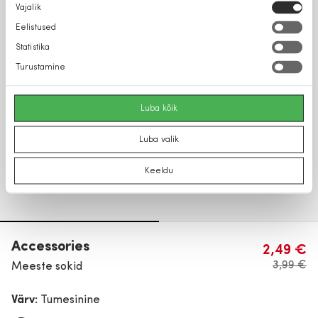
Nõusoleku
Vajalik
valik
Eelistused
Statistika
Turustamine
Luba kõik
Luba valik
Keeldu
Accessories
2,49 €
3,99 €
Meeste sokid
Värv:
Tumesinine