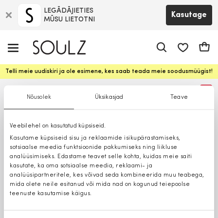
LEGĀDĀJIETIES
Kasutage
MŪSU LIETOTNI
app.shop.ui.
Ostuk
Telli meie uudiskiri ja ole esimene, kes saab teada meie soodusmüügist!
%
Nõusolek
Üksikasjad
Teave
Veebilehel on kasutatud küpsiseid.
Kasutame küpsiseid sisu ja reklaamide isikupärastamiseks,
sotsiaalse meedia funktsioonide pakkumiseks ning liikluse
analüüsimiseks. Edastame teavet selle kohta, kuidas meie saiti
kasutate, ka oma sotsiaalse meedia, reklaami- ja
analüüsipartneritele, kes võivad seda kombineerida muu teabega,
mida olete neile esitanud või mida nad on kogunud teiepoolse
teenuste kasutamise käigus.