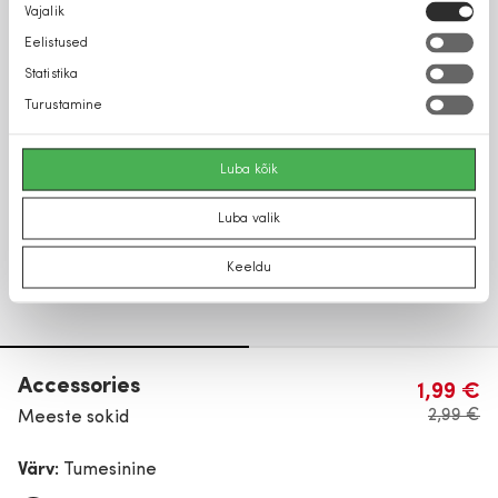
Nõusoleku
Vajalik
valik
Eelistused
Statistika
Turustamine
Luba kõik
Luba valik
Keeldu
Accessories
1,99 €
2,99 €
Meeste sokid
Värv:
Tumesinine