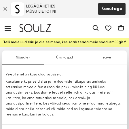
LEGĀDĀJIETIES
Kasutage
MŪSU LIETOTNI
app.shop.ui.
Ostuk
Telli meie uudiskiri ja ole esimene, kes saab teada meie soodusmüügist!
Nõusolek
Üksikasjad
Teave
Veebilehel on kasutatud küpsiseid.
Kasutame küpsiseid sisu ja reklaamide isikupärastamiseks,
sotsiaalse meedia funktsioonide pakkumiseks ning liikluse
analüüsimiseks. Edastame teavet selle kohta, kuidas meie saiti
kasutate, ka oma sotsiaalse meedia, reklaami- ja
analüüsipartneritele, kes võivad seda kombineerida muu teabega,
mida olete neile esitanud või mida nad on kogunud teiepoolse
teenuste kasutamise käigus.