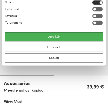
Nõusoleku
Vajalik
valik
Eelistused
Statistika
Turustamine
Luba kõik
Luba valik
Keeldu
Accessories
39,99 €
Meeste nahast kindad
Värv:
Must