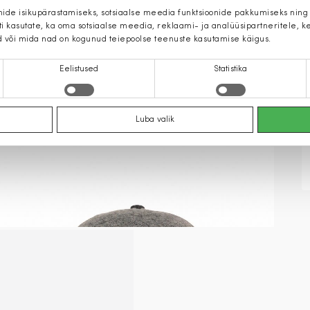
mide isikupärastamiseks, sotsiaalse meedia funktsioonide pakkumiseks ning
iti kasutate, ka oma sotsiaalse meedia, reklaami- ja analüüsipartneritele,
d või mida nad on kogunud teiepoolse teenuste kasutamise käigus.
Eelistused
Statistika
Luba valik