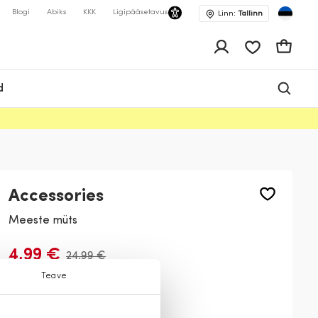
Blogi
Abiks
KKK
Ligipääsetavus
Linn:
Tallinn
app.shop.ui.wis
Ostukor
d
Accessories
Meeste müts
4,99 €
24,99 €
Teave
Värv:
Helehall
492