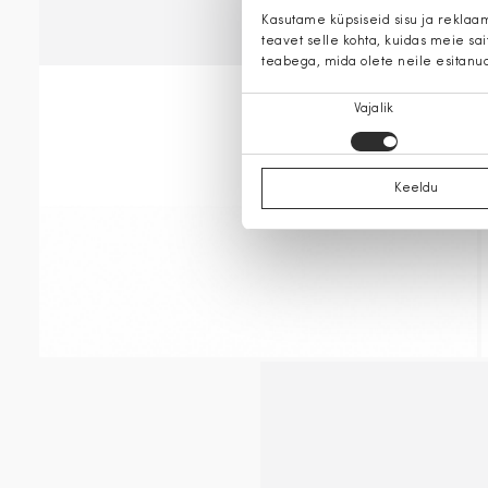
Kasutame küpsiseid sisu ja reklaa
teavet selle kohta, kuidas meie sa
teabega, mida olete neile esitanu
Nõusoleku
Vajalik
valik
Keeldu