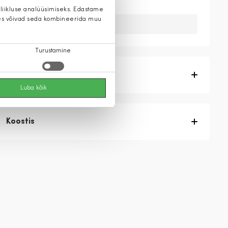
 liikluse analüüsimiseks. Edastame
 kes võivad seda kombineerida muu
Kahuks meil ei ole seda toodet.
Turustamine
Tootekirjeldus
Luba kõik
Koostis