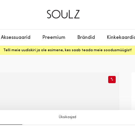
Aksessuaarid
Preemium
Brändid
Kinkekaardi
Telli meie uudiskiri ja ole esimene, kes saab teada meie soodusmüügist!
%
Üksikasjad