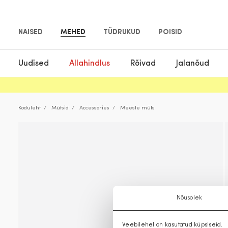
NAISED
MEHED
TÜDRUKUD
POISID
Uudised
Allahindlus
Rõivad
Jalanõud
Koduleht
Mütsid
Accessories
Meeste müts
Nõusolek
Veebilehel on kasutatud küpsiseid.