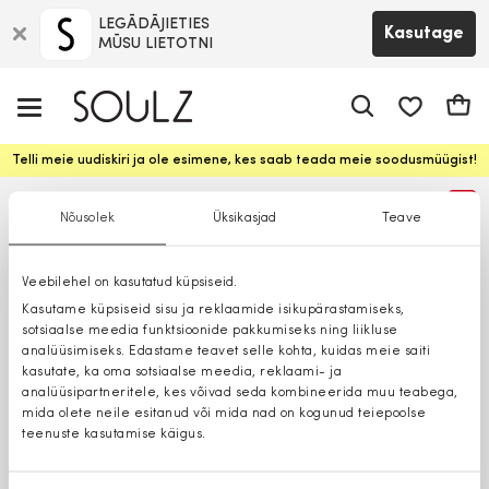
LEGĀDĀJIETIES
Kasutage
MŪSU LIETOTNI
app.shop.ui.
Ostuk
Telli meie uudiskiri ja ole esimene, kes saab teada meie soodusmüügist!
%
Nõusolek
Üksikasjad
Teave
Veebilehel on kasutatud küpsiseid.
Kasutame küpsiseid sisu ja reklaamide isikupärastamiseks,
sotsiaalse meedia funktsioonide pakkumiseks ning liikluse
analüüsimiseks. Edastame teavet selle kohta, kuidas meie saiti
kasutate, ka oma sotsiaalse meedia, reklaami- ja
analüüsipartneritele, kes võivad seda kombineerida muu teabega,
mida olete neile esitanud või mida nad on kogunud teiepoolse
teenuste kasutamise käigus.