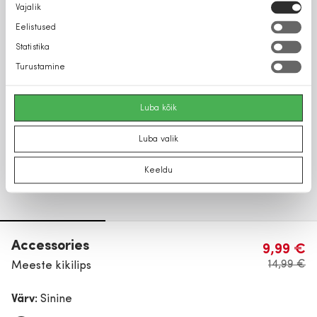
Nõusoleku
Vajalik
valik
Eelistused
Statistika
Turustamine
Luba kõik
Luba valik
Keeldu
Accessories
9,99 €
14,99 €
Meeste kikilips
Värv:
Sinine