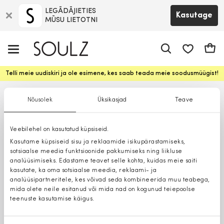
LEGĀDĀJIETIES
Kasutage
MŪSU LIETOTNI
app.shop.ui.
Ostuk
Telli meie uudiskiri ja ole esimene, kes saab teada meie soodusmüügist!
Nõusolek
Üksikasjad
Teave
Veebilehel on kasutatud küpsiseid.
Kasutame küpsiseid sisu ja reklaamide isikupärastamiseks,
sotsiaalse meedia funktsioonide pakkumiseks ning liikluse
analüüsimiseks. Edastame teavet selle kohta, kuidas meie saiti
kasutate, ka oma sotsiaalse meedia, reklaami- ja
analüüsipartneritele, kes võivad seda kombineerida muu teabega,
mida olete neile esitanud või mida nad on kogunud teiepoolse
teenuste kasutamise käigus.