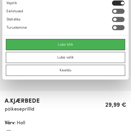
Nõusoleku
Vajalik
valik
Eelistused
Statistika
Turustamine
Luba kõik
Luba valik
Keeldu
A.KJÆRBEDE
29,99 €
päikeseprillid
Värv:
Hall