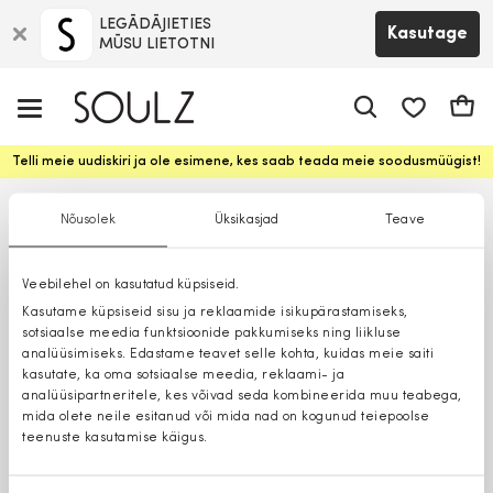
LEGĀDĀJIETIES
Kasutage
MŪSU LIETOTNI
app.shop.ui.
Ostuk
Telli meie uudiskiri ja ole esimene, kes saab teada meie soodusmüügist!
Nõusolek
Üksikasjad
Teave
Veebilehel on kasutatud küpsiseid.
Kasutame küpsiseid sisu ja reklaamide isikupärastamiseks,
sotsiaalse meedia funktsioonide pakkumiseks ning liikluse
analüüsimiseks. Edastame teavet selle kohta, kuidas meie saiti
kasutate, ka oma sotsiaalse meedia, reklaami- ja
analüüsipartneritele, kes võivad seda kombineerida muu teabega,
mida olete neile esitanud või mida nad on kogunud teiepoolse
teenuste kasutamise käigus.