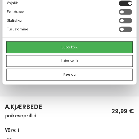
Nõusoleku
Vajalik
valik
Eelistused
Statistika
Turustamine
Luba kõik
Luba valik
Keeldu
A.KJÆRBEDE
29,99 €
päikeseprillid
Värv:
1