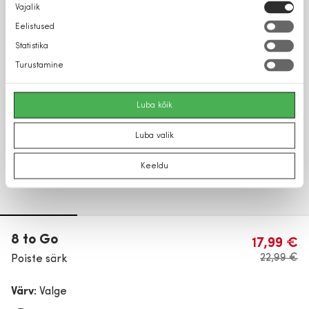
Nõusoleku
Vajalik
valik
Eelistused
Statistika
Turustamine
Luba kõik
Luba valik
Keeldu
8 to Go
17,99 €
22,99 €
Poiste särk
Värv:
Valge