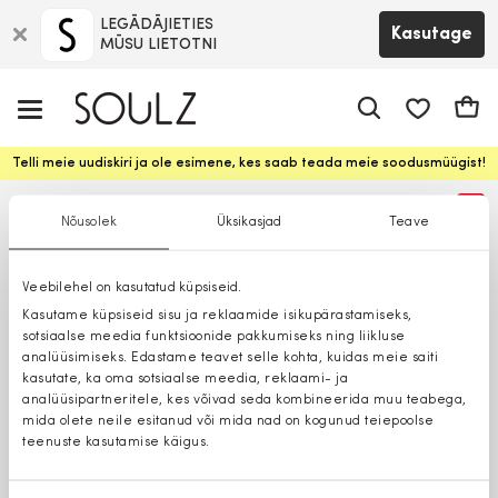
LEGĀDĀJIETIES
Kasutage
MŪSU LIETOTNI
app.shop.ui.
Ostuk
Telli meie uudiskiri ja ole esimene, kes saab teada meie soodusmüügist!
%
Nõusolek
Üksikasjad
Teave
Veebilehel on kasutatud küpsiseid.
Kasutame küpsiseid sisu ja reklaamide isikupärastamiseks,
sotsiaalse meedia funktsioonide pakkumiseks ning liikluse
analüüsimiseks. Edastame teavet selle kohta, kuidas meie saiti
kasutate, ka oma sotsiaalse meedia, reklaami- ja
analüüsipartneritele, kes võivad seda kombineerida muu teabega,
mida olete neile esitanud või mida nad on kogunud teiepoolse
teenuste kasutamise käigus.