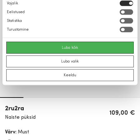
Nõusoleku
Vajalik
valik
Eelistused
Statistika
Turustamine
Luba kõik
Luba valik
Keeldu
2ru2ra
109,00 €
Naiste püksid
Värv:
Must