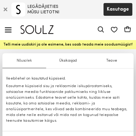
LEGĀDĀJIETIES
Kasutage
MŪSU LIETOTNI
app.shop.ui.
Ostuk
Telli meie uudiskiri ja ole esimene, kes saab teada meie soodusmüügist!
Nõusolek
Üksikasjad
Teave
Veebilehel on kasutatud küpsiseid.
Kasutame küpsiseid sisu ja reklaamide isikupärastamiseks,
sotsiaalse meedia funktsioonide pakkumiseks ning liikluse
analüüsimiseks. Edastame teavet selle kohta, kuidas meie saiti
kasutate, ka oma sotsiaalse meedia, reklaami- ja
analüüsipartneritele, kes võivad seda kombineerida muu teabega,
mida olete neile esitanud või mida nad on kogunud teiepoolse
teenuste kasutamise käigus.