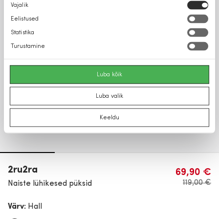
Nõusoleku
Vajalik
valik
Eelistused
Statistika
Turustamine
Luba kõik
Luba valik
Keeldu
2ru2ra
69,90 €
119,00 €
Naiste lühikesed püksid
Värv:
Hall