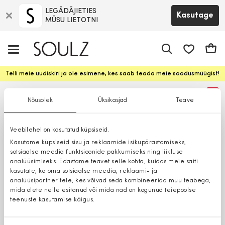
LEGĀDĀJIETIES
Kasutage
MŪSU LIETOTNI
app.shop.ui.
Ostuk
Telli meie uudiskiri ja ole esimene, kes saab teada meie soodusmüügist!
%
Nõusolek
Üksikasjad
Teave
Veebilehel on kasutatud küpsiseid.
Kasutame küpsiseid sisu ja reklaamide isikupärastamiseks,
sotsiaalse meedia funktsioonide pakkumiseks ning liikluse
analüüsimiseks. Edastame teavet selle kohta, kuidas meie saiti
kasutate, ka oma sotsiaalse meedia, reklaami- ja
analüüsipartneritele, kes võivad seda kombineerida muu teabega,
mida olete neile esitanud või mida nad on kogunud teiepoolse
teenuste kasutamise käigus.