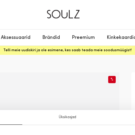
Aksessuaarid
Brändid
Preemium
Kinkekaardi
Telli meie uudiskiri ja ole esimene, kes saab teada meie soodusmüügist!
%
Üksikasjad