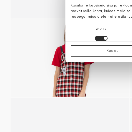
Kasutame küpsiseid sisu ja reklaa
teavet selle kohta, kuidas meie sa
teabega, mida olete neile esitanu
Nõusoleku
Vajalik
valik
Keeldu