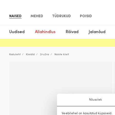
NAISED
MEHED
TÜDRUKUD
POISID
Uudised
Allahindlus
Rõivad
Jalanõud
Koduleht
Kleidid
2ru2ra
Naiste kleit
Nõusolek
Veebilehel on kasutatud küpsiseid.