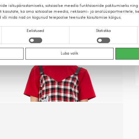
mide isikupärastamiseks, sotsiaalse meedia funktsioonide pakkumiseks ning
iti kasutate, ka oma sotsiaalse meedia, reklaami- ja analüüsipartneritele,
d või mida nad on kogunud teiepoolse teenuste kasutamise käigus.
Eelistused
Statistika
Luba valik