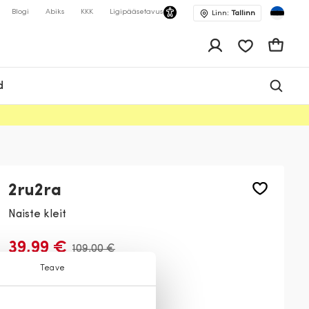
Blogi
Abiks
KKK
Ligipääsetavus
Linn:
Tallinn
app.shop.ui.wis
Ostukor
d
2ru2ra
Naiste kleit
39,99 €
109,00 €
Teave
Värv:
Must
99