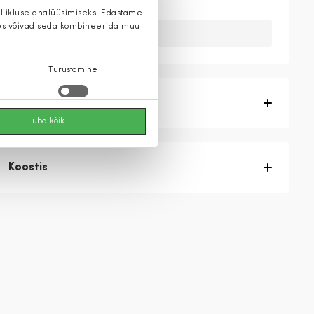
 liikluse analüüsimiseks. Edastame
 kes võivad seda kombineerida muu
Kahuks meil ei ole seda toodet.
Turustamine
Tootekirjeldus
Luba kõik
Koostis