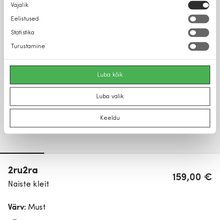
Nõusoleku
Vajalik
valik
Eelistused
Statistika
Turustamine
Luba kõik
Luba valik
Keeldu
2ru2ra
159,00 €
Naiste kleit
Värv:
Must