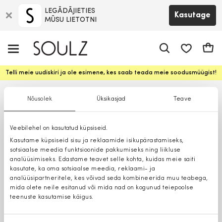
LEGĀDĀJIETIES
Kasutage
MŪSU LIETOTNI
app.shop.ui.
Ostuk
Telli meie uudiskiri ja ole esimene, kes saab teada meie soodusmüügist!
Nõusolek
Üksikasjad
Teave
Veebilehel on kasutatud küpsiseid.
Kasutame küpsiseid sisu ja reklaamide isikupärastamiseks,
sotsiaalse meedia funktsioonide pakkumiseks ning liikluse
analüüsimiseks. Edastame teavet selle kohta, kuidas meie saiti
kasutate, ka oma sotsiaalse meedia, reklaami- ja
analüüsipartneritele, kes võivad seda kombineerida muu teabega,
mida olete neile esitanud või mida nad on kogunud teiepoolse
teenuste kasutamise käigus.