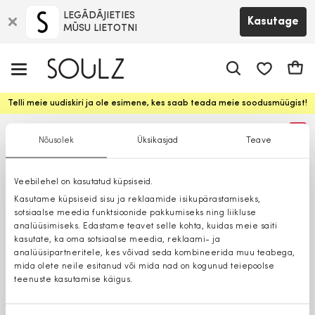
LEGĀDĀJIETIES
Kasutage
MŪSU LIETOTNI
app.shop.ui.
Ostuk
Telli meie uudiskiri ja ole esimene, kes saab teada meie soodusmüügist!
%
Nõusolek
Üksikasjad
Teave
Veebilehel on kasutatud küpsiseid.
Kasutame küpsiseid sisu ja reklaamide isikupärastamiseks,
sotsiaalse meedia funktsioonide pakkumiseks ning liikluse
analüüsimiseks. Edastame teavet selle kohta, kuidas meie saiti
kasutate, ka oma sotsiaalse meedia, reklaami- ja
analüüsipartneritele, kes võivad seda kombineerida muu teabega,
mida olete neile esitanud või mida nad on kogunud teiepoolse
teenuste kasutamise käigus.