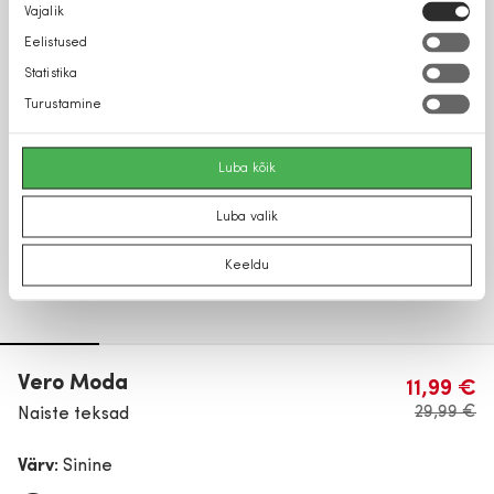
Nõusoleku
Vajalik
valik
Eelistused
Statistika
Turustamine
Luba kõik
Luba valik
Keeldu
Vero Moda
11,99 €
29,99 €
Naiste teksad
Värv:
Sinine