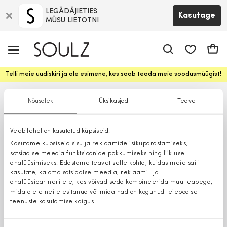
LEGĀDĀJIETIES
Kasutage
MŪSU LIETOTNI
app.shop.ui.
Ostuk
Telli meie uudiskiri ja ole esimene, kes saab teada meie soodusmüügist!
Nõusolek
Üksikasjad
Teave
Veebilehel on kasutatud küpsiseid.
Kasutame küpsiseid sisu ja reklaamide isikupärastamiseks,
sotsiaalse meedia funktsioonide pakkumiseks ning liikluse
analüüsimiseks. Edastame teavet selle kohta, kuidas meie saiti
kasutate, ka oma sotsiaalse meedia, reklaami- ja
analüüsipartneritele, kes võivad seda kombineerida muu teabega,
mida olete neile esitanud või mida nad on kogunud teiepoolse
teenuste kasutamise käigus.