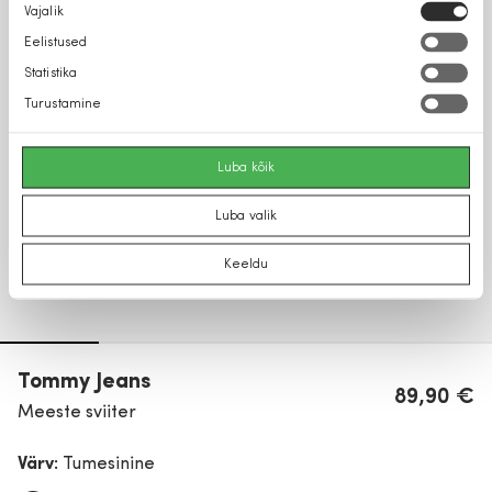
Nõusoleku
Vajalik
valik
Eelistused
Statistika
Turustamine
Luba kõik
Luba valik
Keeldu
Tommy Jeans
89,90 €
Meeste sviiter
Värv:
Tumesinine