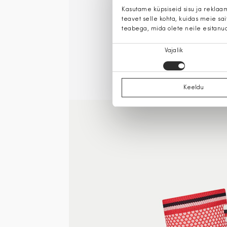
Kasutame küpsiseid sisu ja reklaa
teavet selle kohta, kuidas meie sa
teabega, mida olete neile esitanu
Nõusoleku
Vajalik
valik
Keeldu