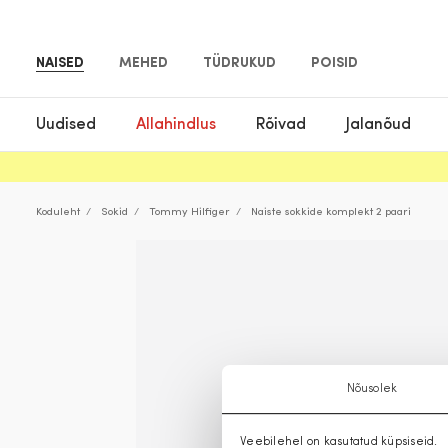
NAISED
MEHED
TÜDRUKUD
POISID
Uudised
Allahindlus
Rõivad
Jalanõud
Koduleht
Sokid
Tommy Hilfiger
Naiste sokkide komplekt 2 paari
Nõusolek
Veebilehel on kasutatud küpsiseid.