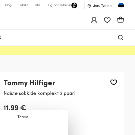
Blogi
Abiks
KKK
Ligipääsetavus
Linn:
Tallinn
app.shop.ui.wis
Ostukor
d
Tommy Hilfiger
Naiste sokkide komplekt 2 paari
11,99 €
Teave
Värv:
Punane
001
003