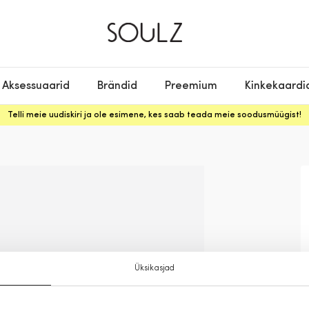
Aksessuaarid
Brändid
Preemium
Kinkekaardi
Telli meie uudiskiri ja ole esimene, kes saab teada meie soodusmüügist!
Üksikasjad