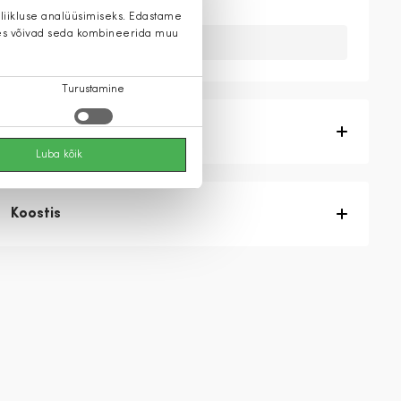
 liikluse analüüsimiseks. Edastame
 kes võivad seda kombineerida muu
Kahuks meil ei ole seda toodet.
Turustamine
Tootekirjeldus
Luba kõik
Koostis