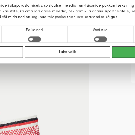
mide isikupärastamiseks, sotsiaalse meedia funktsioonide pakkumiseks ning
iti kasutate, ka oma sotsiaalse meedia, reklaami- ja analüüsipartneritele,
d või mida nad on kogunud teiepoolse teenuste kasutamise käigus.
Eelistused
Statistika
Luba valik