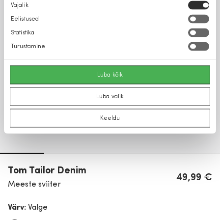
Nõusoleku
Vajalik
valik
Eelistused
Statistika
Turustamine
Luba kõik
Luba valik
Keeldu
Tom Tailor Denim
49,99 €
Meeste sviiter
Värv:
Valge