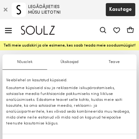
LEGĀDĀJIETIES
Kasutage
MŪSU LIETOTNI
app.shop.ui.
Ostuk
Telli meie uudiskiri ja ole esimene, kes saab teada meie soodusmüügist!
Nõusolek
Üksikasjad
Teave
Veebilehel on kasutatud küpsiseid.
Kasutame küpsiseid sisu ja reklaamide isikupärastamiseks,
sotsiaalse meedia funktsioonide pakkumiseks ning liikluse
analüüsimiseks. Edastame teavet selle kohta, kuidas meie saiti
kasutate, ka oma sotsiaalse meedia, reklaami- ja
analüüsipartneritele, kes võivad seda kombineerida muu teabega,
mida olete neile esitanud või mida nad on kogunud teiepoolse
teenuste kasutamise käigus.