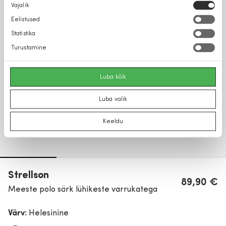
Nõusoleku
Vajalik
valik
Eelistused
Statistika
Turustamine
Luba kõik
Luba valik
Keeldu
Strellson
89,90 €
Meeste polo särk lühikeste varrukatega
Värv:
Helesinine