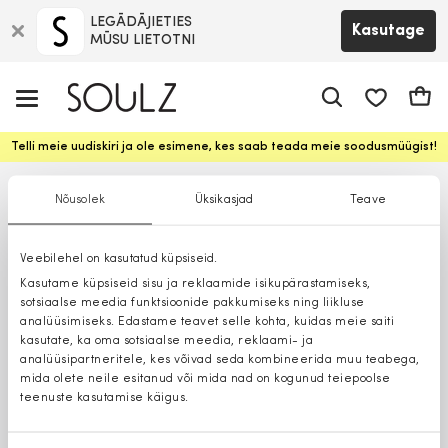
LEGĀDĀJIETIES
Kasutage
MŪSU LIETOTNI
app.shop.ui.
Ostuk
Telli meie uudiskiri ja ole esimene, kes saab teada meie soodusmüügist!
Nõusolek
Üksikasjad
Teave
Veebilehel on kasutatud küpsiseid.
Kasutame küpsiseid sisu ja reklaamide isikupärastamiseks,
sotsiaalse meedia funktsioonide pakkumiseks ning liikluse
analüüsimiseks. Edastame teavet selle kohta, kuidas meie saiti
kasutate, ka oma sotsiaalse meedia, reklaami- ja
analüüsipartneritele, kes võivad seda kombineerida muu teabega,
mida olete neile esitanud või mida nad on kogunud teiepoolse
teenuste kasutamise käigus.