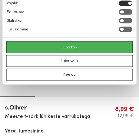
Nõusoleku
Vajalik
valik
Eelistused
Statistika
Turustamine
Luba kõik
Luba valik
Keeldu
s.Oliver
8,99 €
12,99 €
Meeste t-särk lühikeste varrukatega
Värv:
Tumesinine