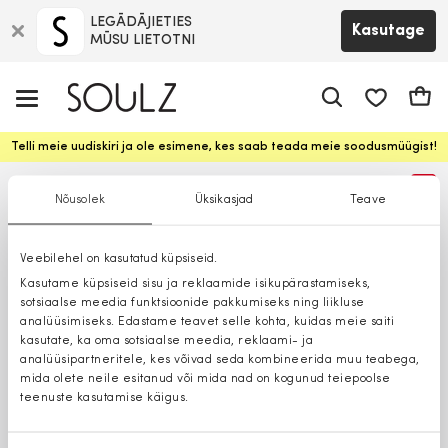
LEGĀDĀJIETIES
Kasutage
MŪSU LIETOTNI
app.shop.ui.
Ostuk
Telli meie uudiskiri ja ole esimene, kes saab teada meie soodusmüügist!
%
Nõusolek
Üksikasjad
Teave
Veebilehel on kasutatud küpsiseid.
Kasutame küpsiseid sisu ja reklaamide isikupärastamiseks,
sotsiaalse meedia funktsioonide pakkumiseks ning liikluse
analüüsimiseks. Edastame teavet selle kohta, kuidas meie saiti
kasutate, ka oma sotsiaalse meedia, reklaami- ja
analüüsipartneritele, kes võivad seda kombineerida muu teabega,
mida olete neile esitanud või mida nad on kogunud teiepoolse
teenuste kasutamise käigus.