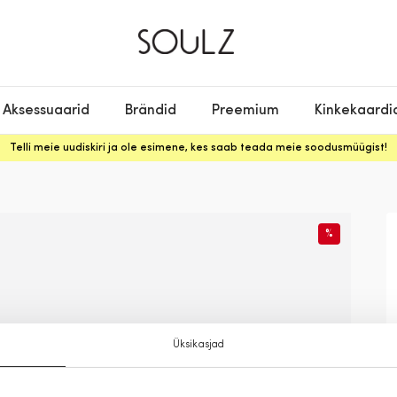
Aksessuaarid
Brändid
Preemium
Kinkekaardi
Telli meie uudiskiri ja ole esimene, kes saab teada meie soodusmüügist!
%
Üksikasjad