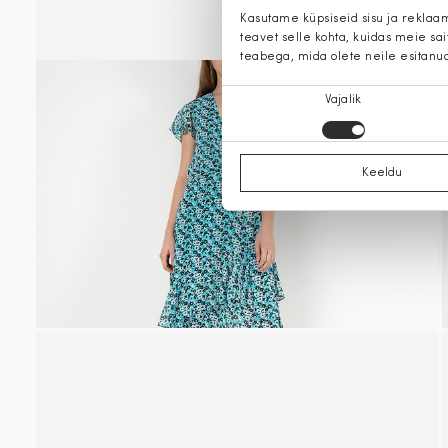
Kasutame küpsiseid sisu ja reklaa
teavet selle kohta, kuidas meie sa
teabega, mida olete neile esitanu
Nõusoleku
Vajalik
valik
Keeldu