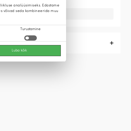
 liikluse analüüsimiseks. Edastame
 kes võivad seda kombineerida muu
Kahuks meil ei ole seda toodet.
Turustamine
Tootekirjeldus
Luba kõik