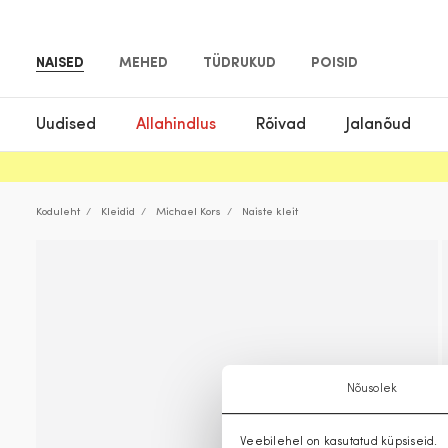
NAISED
MEHED
TÜDRUKUD
POISID
Uudised
Allahindlus
Rõivad
Jalanõud
Koduleht
Kleidid
Michael Kors
Naiste kleit
Nõusolek
Veebilehel on kasutatud küpsiseid.