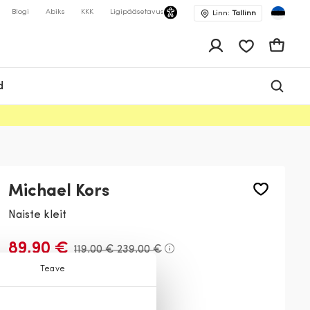
Blogi
Abiks
KKK
Ligipääsetavus
Linn:
Tallinn
app.shop.ui.wis
Ostukor
d
Michael Kors
Naiste kleit
89,90 €
119,00 €
239,00 €
Teave
Värv:
Helesinine
094