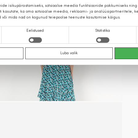
mide isikupärastamiseks, sotsiaalse meedia funktsioonide pakkumiseks ning
iti kasutate, ka oma sotsiaalse meedia, reklaami- ja analüüsipartneritele,
d või mida nad on kogunud teiepoolse teenuste kasutamise käigus.
Eelistused
Statistika
Luba valik