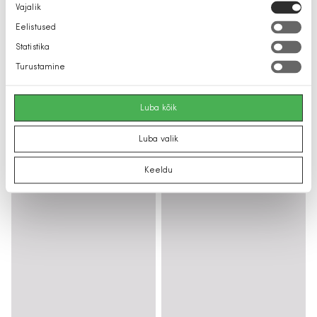
Nõusoleku
Vajalik
valik
Eelistused
Statistika
Turustamine
Luba kõik
Luba valik
Keeldu