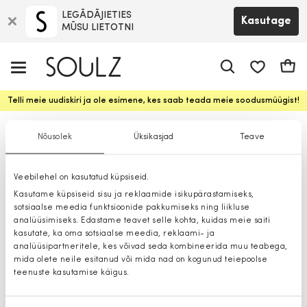
LEGĀDĀJIETIES
Kasutage
MŪSU LIETOTNI
app.shop.ui.
Ostuk
Telli meie uudiskiri ja ole esimene, kes saab teada meie soodusmüügist!
Seelikud
Nõusolek
Üksikasjad
Teave
Veebilehel on kasutatud küpsiseid.
Kasutame küpsiseid sisu ja reklaamide isikupärastamiseks,
sotsiaalse meedia funktsioonide pakkumiseks ning liikluse
analüüsimiseks. Edastame teavet selle kohta, kuidas meie saiti
kasutate, ka oma sotsiaalse meedia, reklaami- ja
analüüsipartneritele, kes võivad seda kombineerida muu teabega,
mida olete neile esitanud või mida nad on kogunud teiepoolse
teenuste kasutamise käigus.