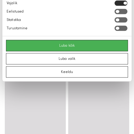
Nõusoleku
Vajalik
valik
Eelistused
Statistika
Turustamine
Luba kõik
Luba valik
Keeldu