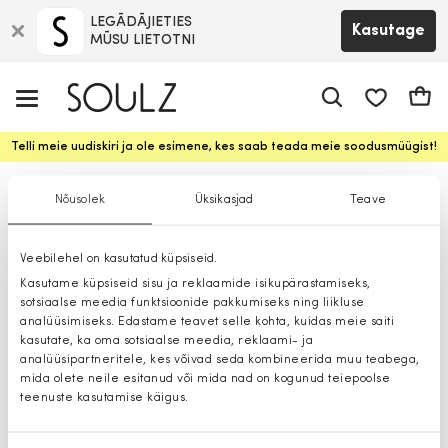
LEGĀDĀJIETIES
Kasutage
MŪSU LIETOTNI
app.shop.ui.
Ostuk
Telli meie uudiskiri ja ole esimene, kes saab teada meie soodusmüügist!
Sallid
Nõusolek
Üksikasjad
Teave
Veebilehel on kasutatud küpsiseid.
Kasutame küpsiseid sisu ja reklaamide isikupärastamiseks,
sotsiaalse meedia funktsioonide pakkumiseks ning liikluse
analüüsimiseks. Edastame teavet selle kohta, kuidas meie saiti
kasutate, ka oma sotsiaalse meedia, reklaami- ja
analüüsipartneritele, kes võivad seda kombineerida muu teabega,
mida olete neile esitanud või mida nad on kogunud teiepoolse
teenuste kasutamise käigus.