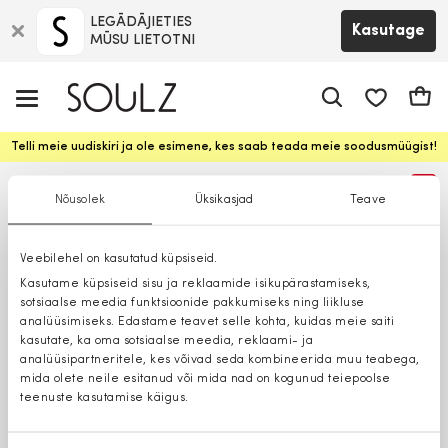
LEGĀDĀJIETIES
Kasutage
MŪSU LIETOTNI
app.shop.ui.
Ostuk
Telli meie uudiskiri ja ole esimene, kes saab teada meie soodusmüügist!
%
Nõusolek
Üksikasjad
Teave
Veebilehel on kasutatud küpsiseid.
Kasutame küpsiseid sisu ja reklaamide isikupärastamiseks,
sotsiaalse meedia funktsioonide pakkumiseks ning liikluse
analüüsimiseks. Edastame teavet selle kohta, kuidas meie saiti
kasutate, ka oma sotsiaalse meedia, reklaami- ja
analüüsipartneritele, kes võivad seda kombineerida muu teabega,
mida olete neile esitanud või mida nad on kogunud teiepoolse
teenuste kasutamise käigus.