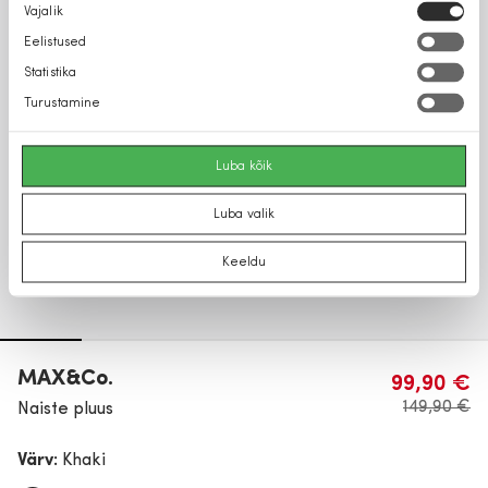
Nõusoleku
Vajalik
valik
Eelistused
Statistika
Turustamine
Luba kõik
Luba valik
Keeldu
MAX&Co.
99,90 €
149,90 €
Naiste pluus
Värv:
Khaki