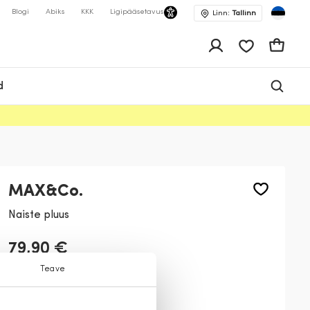
Blogi
Abiks
KKK
Ligipääsetavus
Linn:
Tallinn
app.shop.ui.wis
Ostukor
d
MAX&Co.
Naiste pluus
79,90 €
Teave
Värv:
Kollane
1