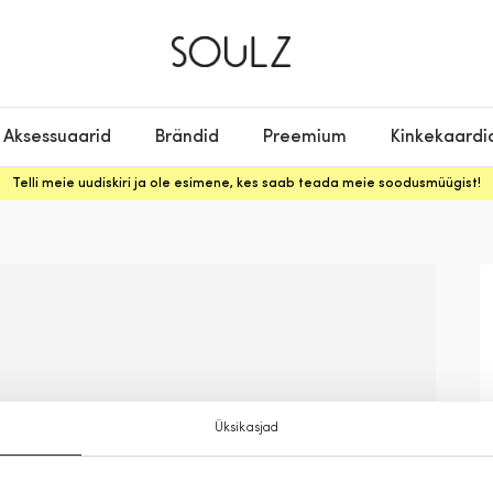
Aksessuaarid
Brändid
Preemium
Kinkekaardi
Telli meie uudiskiri ja ole esimene, kes saab teada meie soodusmüügist!
Üksikasjad