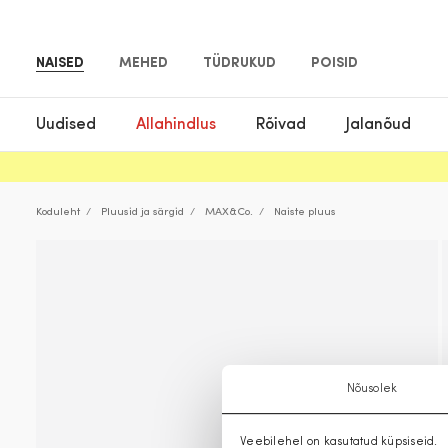
NAISED
MEHED
TÜDRUKUD
POISID
Uudised
Allahindlus
Rõivad
Jalanõud
Koduleht
Pluusid ja särgid
MAX&Co.
Naiste pluus
Nõusolek
Veebilehel on kasutatud küpsiseid.