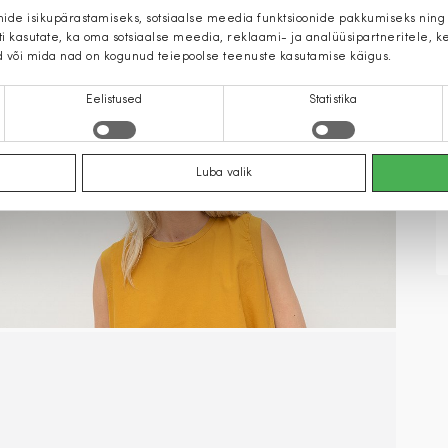
mide isikupärastamiseks, sotsiaalse meedia funktsioonide pakkumiseks ning
iti kasutate, ka oma sotsiaalse meedia, reklaami- ja analüüsipartneritele,
d või mida nad on kogunud teiepoolse teenuste kasutamise käigus.
Eelistused
Statistika
Luba valik