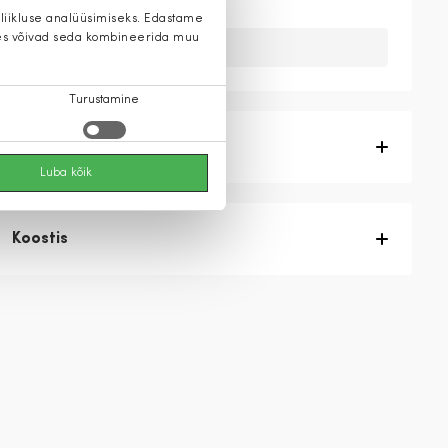
 liikluse analüüsimiseks. Edastame
 kes võivad seda kombineerida muu
Kahuks meil ei ole seda toodet.
Turustamine
Tootekirjeldus
Luba kõik
Koostis