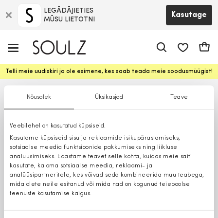
LEGĀDĀJIETIES
Kasutage
MŪSU LIETOTNI
app.shop.ui.
Ostuk
Telli meie uudiskiri ja ole esimene, kes saab teada meie soodusmüügist!
Nõusolek
Üksikasjad
Teave
Veebilehel on kasutatud küpsiseid.
Kasutame küpsiseid sisu ja reklaamide isikupärastamiseks,
sotsiaalse meedia funktsioonide pakkumiseks ning liikluse
analüüsimiseks. Edastame teavet selle kohta, kuidas meie saiti
kasutate, ka oma sotsiaalse meedia, reklaami- ja
analüüsipartneritele, kes võivad seda kombineerida muu teabega,
mida olete neile esitanud või mida nad on kogunud teiepoolse
teenuste kasutamise käigus.