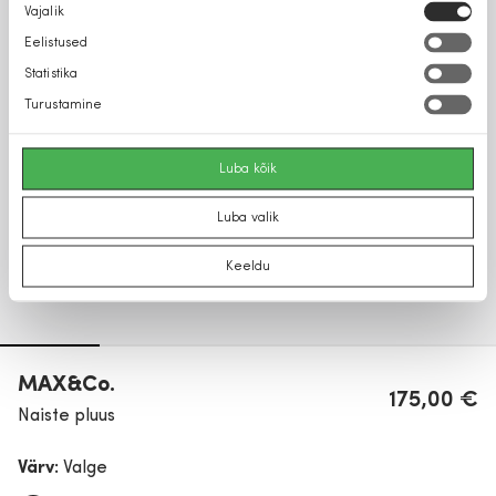
Nõusoleku
Vajalik
valik
Eelistused
Statistika
Turustamine
Luba kõik
Luba valik
Keeldu
MAX&Co.
175,00 €
Naiste pluus
Värv:
Valge