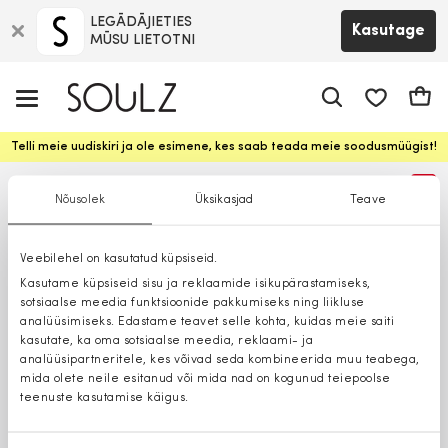
LEGĀDĀJIETIES
Kasutage
MŪSU LIETOTNI
app.shop.ui.
Ostuk
Telli meie uudiskiri ja ole esimene, kes saab teada meie soodusmüügist!
%
Nõusolek
Üksikasjad
Teave
Veebilehel on kasutatud küpsiseid.
Kasutame küpsiseid sisu ja reklaamide isikupärastamiseks,
sotsiaalse meedia funktsioonide pakkumiseks ning liikluse
analüüsimiseks. Edastame teavet selle kohta, kuidas meie saiti
kasutate, ka oma sotsiaalse meedia, reklaami- ja
analüüsipartneritele, kes võivad seda kombineerida muu teabega,
mida olete neile esitanud või mida nad on kogunud teiepoolse
teenuste kasutamise käigus.