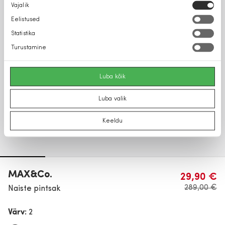
Nõusoleku
Vajalik
valik
Eelistused
Statistika
Turustamine
Luba kõik
Luba valik
Keeldu
MAX&Co.
29,90 €
289,00 €
Naiste pintsak
Värv:
2