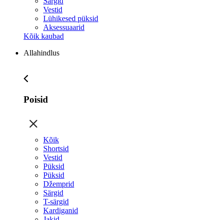
Särgid
Vestid
Lühikesed püksid
Aksessuaarid
Kõik kaubad
Allahindlus
Poisid
Kõik
Shortsid
Vestid
Püksid
Püksid
Džemprid
Särgid
T-särgid
Kardiganid
Jakid