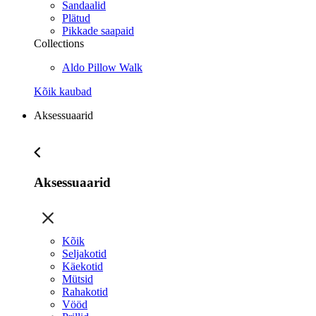
Sandaalid
Plätud
Pikkade saapaid
Collections
Aldo Pillow Walk
Kõik kaubad
Aksessuaarid
Aksessuaarid
Kõik
Seljakotid
Käekotid
Mütsid
Rahakotid
Vööd