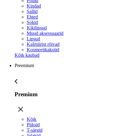
Prillid
Kindad
Sallid
Ehted
Sokid
Kikilipsud
Muud aksessuaarid
Lipsud
Kašmiirist rõivad
Kosmeetikakotid
Kõik kaubad
Preemium
Premium
Kõik
Püksid
T-särgid
Jalatsid