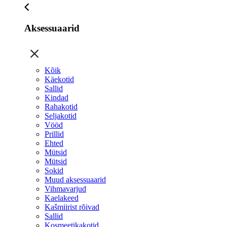
Aksessuaarid
Kõik
Käekotid
Sallid
Kindad
Rahakotid
Seljakotid
Vööd
Prillid
Ehted
Mütsid
Mütsid
Sokid
Muud aksessuaarid
Vihmavarjud
Kaelakeed
Kašmiirist rõivad
Sallid
Kosmeetikakotid