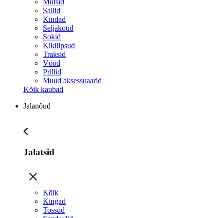
Mütsid
Sallid
Kindad
Seljakotid
Sokid
Kikilipsud
Traksid
Vööd
Prillid
Muud aksessuaarid
Kõik kaubad
Jalanõud
Jalatsid
Kõik
Kingad
Tossud