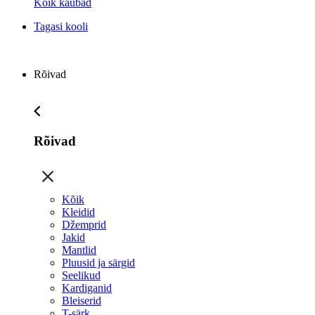
Kõik kaubad
Tagasi kooli
Rõivad
Rõivad
Kõik
Kleidid
Džemprid
Jakid
Mantlid
Pluusid ja särgid
Seelikud
Kardiganid
Bleiserid
T-särk