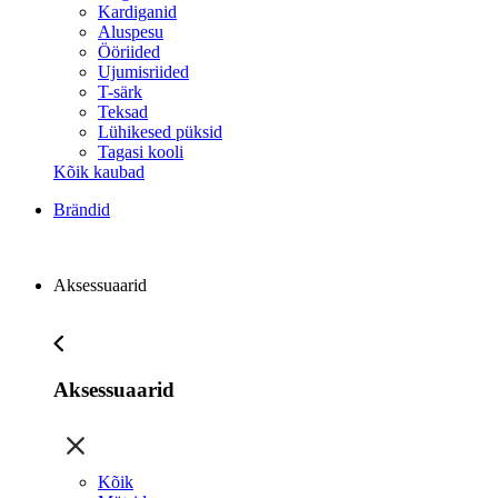
Kardiganid
Aluspesu
Ööriided
Ujumisriided
T-särk
Teksad
Lühikesed püksid
Tagasi kooli
Kõik kaubad
Brändid
Aksessuaarid
Aksessuaarid
Kõik