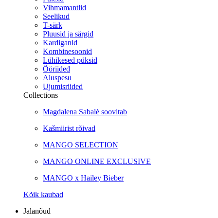
Vihmamantlid
Seelikud
T-särk
Pluusid ja särgid
Kardiganid
Kombinesoonid
Lühikesed püksid
Ööriided
Aluspesu
Ujumisriided
Collections
Magdalena Sabalė soovitab
Kašmiirist rõivad
MANGO SELECTION
MANGO ONLINE EXCLUSIVE
MANGO x Hailey Bieber
Kõik kaubad
Jalanõud