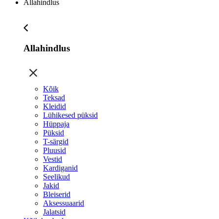
Allahindlus
Allahindlus
Kõik
Teksad
Kleidid
Lühikesed püksid
Hüppaja
Püksid
T-särgid
Pluusid
Vestid
Kardiganid
Seelikud
Jakid
Bleiserid
Aksessuaarid
Jalatsid