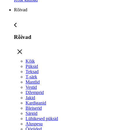
Rõivad
Rõivad
Kõik
Püksid
Teksad
T-särk
Mantlid
Vestid
Džemprid
Jakid
Kardiganid
Bleiserid
Särgid
Lühikesed püksid
Aluspesu
Ööriided