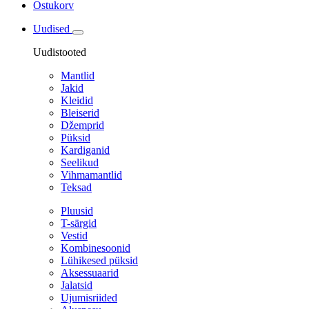
Ostukorv
Uudised
Uudistooted
Mantlid
Jakid
Kleidid
Bleiserid
Džemprid
Püksid
Kardiganid
Seelikud
Vihmamantlid
Teksad
Pluusid
T-särgid
Vestid
Kombinesoonid
Lühikesed püksid
Aksessuaarid
Jalatsid
Ujumisriided