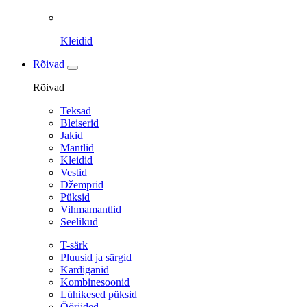
Kleidid
Rõivad
Rõivad
Teksad
Bleiserid
Jakid
Mantlid
Kleidid
Vestid
Džemprid
Püksid
Vihmamantlid
Seelikud
T-särk
Pluusid ja särgid
Kardiganid
Kombinesoonid
Lühikesed püksid
Ööriided