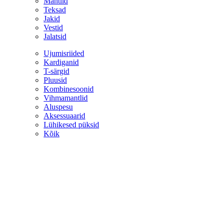
Mantlid
Teksad
Jakid
Vestid
Jalatsid
Ujumisriided
Kardiganid
T-särgid
Pluusid
Kombinesoonid
Vihmamantlid
Aluspesu
Aksessuaarid
Lühikesed püksid
Kõik