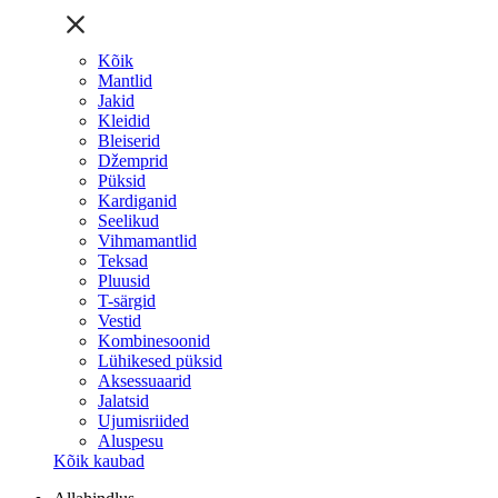
Kõik
Mantlid
Jakid
Kleidid
Bleiserid
Džemprid
Püksid
Kardiganid
Seelikud
Vihmamantlid
Teksad
Pluusid
T-särgid
Vestid
Kombinesoonid
Lühikesed püksid
Aksessuaarid
Jalatsid
Ujumisriided
Aluspesu
Kõik kaubad