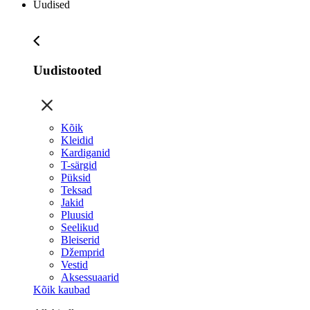
Uudised
Uudistooted
Kõik
Kleidid
Kardiganid
T-särgid
Püksid
Teksad
Jakid
Pluusid
Seelikud
Bleiserid
Džemprid
Vestid
Aksessuaarid
Kõik kaubad