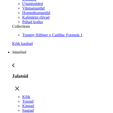
Ujumisriided
Vihmamantlid
Hommikumantlid
Kašmiirist rõivad
Pühad kodus
Collections
Tommy Hilfiger x Cadillac Formula 1
Kõik kaubad
Jalanõud
Jalatsid
Kõik
Tossud
Kingad
Saapad