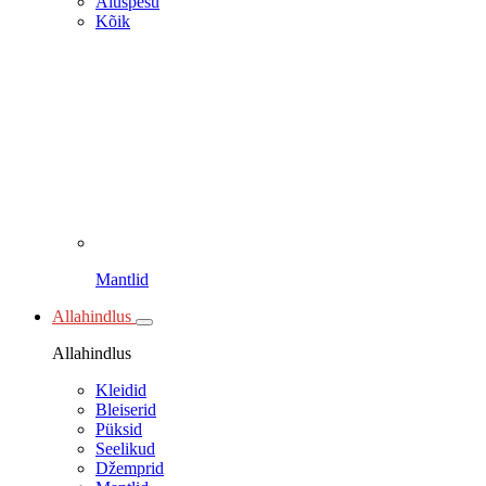
Aluspesu
Kõik
Mantlid
Allahindlus
Allahindlus
Kleidid
Bleiserid
Püksid
Seelikud
Džemprid