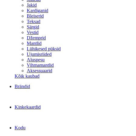
Jakid
Kardiganid
Bleiserid
Teksad
Särgid
Vestid
Džemprid
Mantlid
Lühikesed püksid
Ujumisriided
Aluspesu
Vihmamantlid
Aksessuaarid
Kõik kaubad
Brändid
Kinkekaardid
Kodu