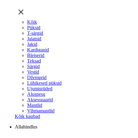
Kõik
Püksid
T-särgid
Jalatsid
Jakid
Kardiganid
Bleiserid
Teksad
Särgid
Vestid
Džemprid
Lühikesed püksid
Ujumisriided
Aluspesu
Aksessuaarid
Mantlid
Vihmamantlid
Kõik kaubad
Allahindlus