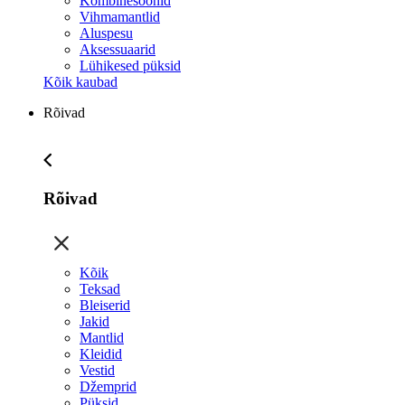
Kombinesoonid
Vihmamantlid
Aluspesu
Aksessuaarid
Lühikesed püksid
Kõik kaubad
Rõivad
Rõivad
Kõik
Teksad
Bleiserid
Jakid
Mantlid
Kleidid
Vestid
Džemprid
Püksid