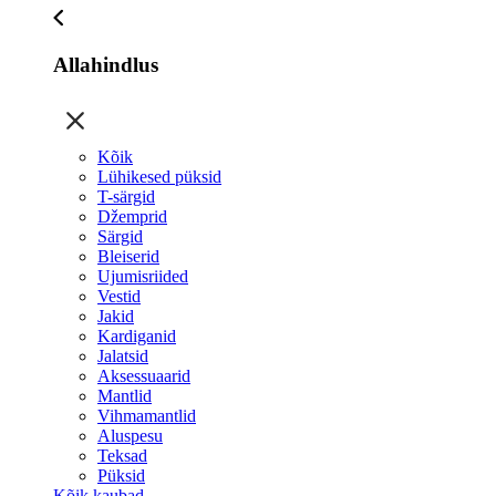
Allahindlus
Kõik
Lühikesed püksid
T-särgid
Džemprid
Särgid
Bleiserid
Ujumisriided
Vestid
Jakid
Kardiganid
Jalatsid
Aksessuaarid
Mantlid
Vihmamantlid
Aluspesu
Teksad
Püksid
Kõik kaubad