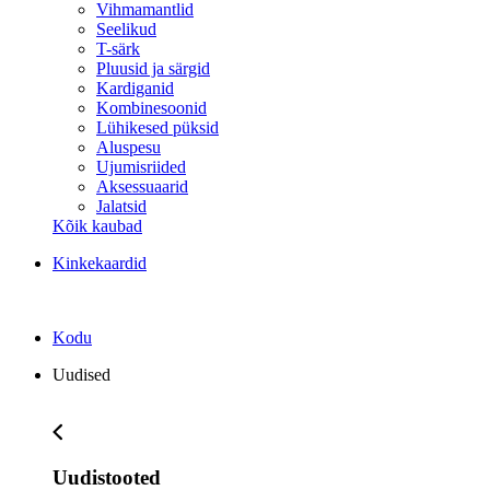
Vihmamantlid
Seelikud
T-särk
Pluusid ja särgid
Kardiganid
Kombinesoonid
Lühikesed püksid
Aluspesu
Ujumisriided
Aksessuaarid
Jalatsid
Kõik kaubad
Kinkekaardid
Kodu
Uudised
Uudistooted