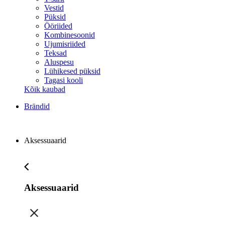
Vestid
Püksid
Ööriided
Kombinesoonid
Ujumisriided
Teksad
Aluspesu
Lühikesed püksid
Tagasi kooli
Kõik kaubad
Brändid
Aksessuaarid
Aksessuaarid