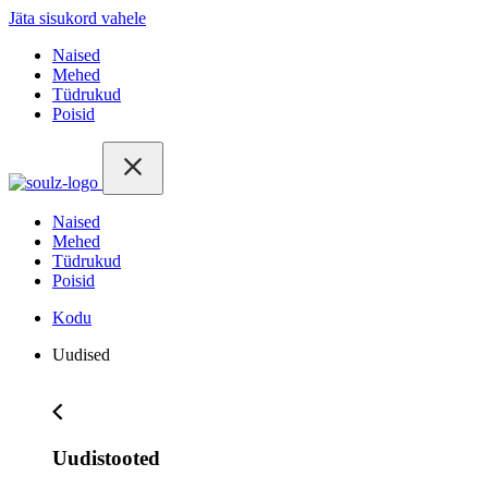
Jäta sisukord vahele
Naised
Mehed
Tüdrukud
Poisid
Naised
Mehed
Tüdrukud
Poisid
Kodu
Uudised
Uudistooted