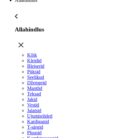
Allahindlus
Allahindlus
Kõik
Kleidid
Bleiserid
Püksid
Seelikud
Džemprid
Mantlid
Teksad
Jakid
Vestid
Jalatsid
Ujumisriided
Kardiganid
T-särgid
Pluusid