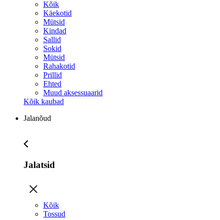
Kõik
Käekotid
Mütsid
Kindad
Sallid
Sokid
Mütsid
Rahakotid
Prillid
Ehted
Muud aksessuaarid
Kõik kaubad
Jalanõud
Jalatsid
Kõik
Tossud