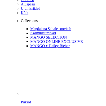
Aluspesu
Ujumisriided
Kõik
Collections
Magdalena Sabalė soovitab
Kašmiirist rõivad
MANGO SELECTION
MANGO ONLINE EXCLUSIVE
MANGO x Hailey Bieber
Püksid