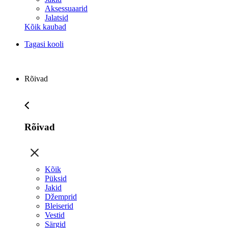
Aksessuaarid
Jalatsid
Kõik kaubad
Tagasi kooli
Rõivad
Rõivad
Kõik
Püksid
Jakid
Džemprid
Bleiserid
Vestid
Särgid