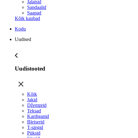
Jalatsid
Sandaalid
Saapad
Kõik kaubad
Kodu
Uudised
Uudistooted
Kõik
Jakid
Džemprid
Teksad
Kardiganid
Bleiserid
T-särgid
Püksid