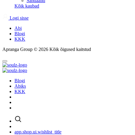
Sandaalid
Kõik kaubad
Logi sisse
Abi
Blogi
KKK
Apranga Group ©
2026
Kõik õigused kaitstud
Blogi
Abiks
KKK
app.shop.ui.wishlist_title