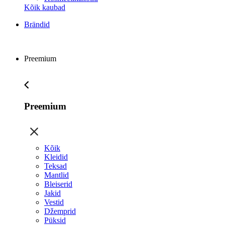
Kõik kaubad
Brändid
Preemium
Preemium
Kõik
Kleidid
Teksad
Mantlid
Bleiserid
Jakid
Vestid
Džemprid
Püksid