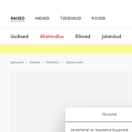
NAISED
MEHED
TÜDRUKUD
POISID
Uudised
Allahindlus
Rõivad
Jalanõud
Koduleht
Kleidid
MAX&Co.
Naiste kleit
Nõusolek
Veebilehel on kasutatud küpsiseid.