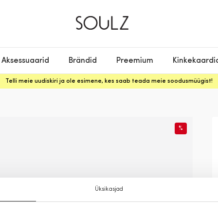
Aksessuaarid
Brändid
Preemium
Kinkekaardi
Telli meie uudiskiri ja ole esimene, kes saab teada meie soodusmüügist!
%
Üksikasjad