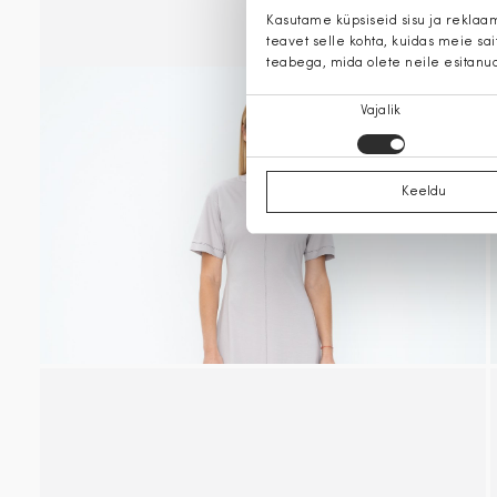
Kasutame küpsiseid sisu ja reklaa
teavet selle kohta, kuidas meie sa
teabega, mida olete neile esitanu
Nõusoleku
Vajalik
valik
Keeldu