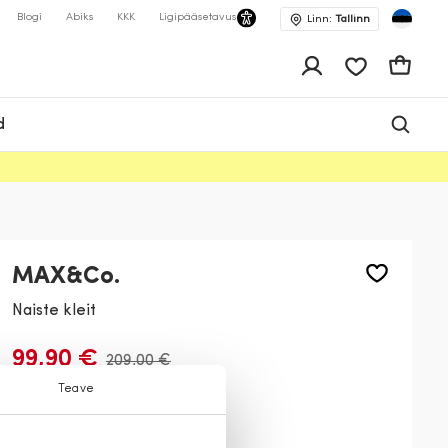
Blogi
Abiks
KKK
Ligipääsetavus
Linn:
Tallinn
app.shop.ui.wis
Ostukor
d
MAX&Co.
Naiste kleit
99,90 €
209,00 €
Teave
Värv:
Hall
001
002