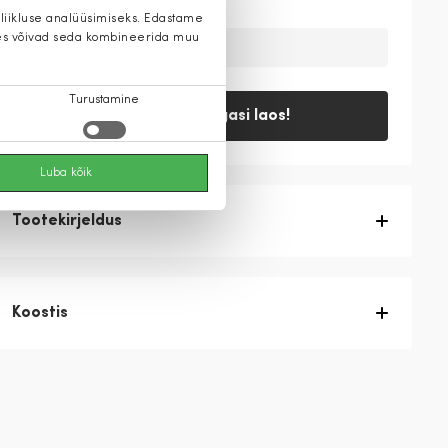
 liikluse analüüsimiseks. Edastame
 kes võivad seda kombineerida muu
Ajutiselt on toode laost otsas
Turustamine
Teavita, kui tagasi laos!
Luba kõik
Tootekirjeldus
Koostis