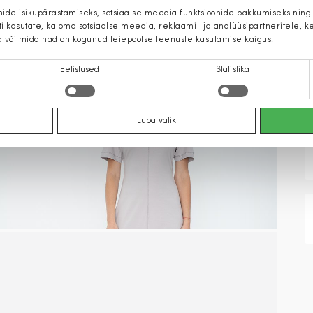
mide isikupärastamiseks, sotsiaalse meedia funktsioonide pakkumiseks ning
iti kasutate, ka oma sotsiaalse meedia, reklaami- ja analüüsipartneritele,
d või mida nad on kogunud teiepoolse teenuste kasutamise käigus.
Eelistused
Statistika
Luba valik