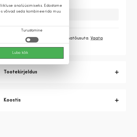
 liikluse analüüsimiseks. Edastame
 kes võivad seda kombineerida muu
Kahuks meil ei ole seda toodet.
Turustamine
3 makset
73,00 €
/ kuu ilma hinnatõusuta.
Vaata
rohkem
Luba kõik
Tootekirjeldus
Koostis