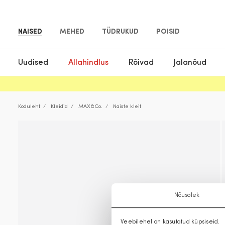
NAISED
MEHED
TÜDRUKUD
POISID
Uudised
Allahindlus
Rõivad
Jalanõud
Koduleht
Kleidid
MAX&Co.
Naiste kleit
Nõusolek
Veebilehel on kasutatud küpsiseid.