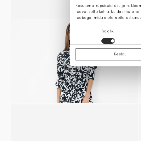
Kasutame küpsiseid sisu ja reklaa
teavet selle kohta, kuidas meie sa
teabega, mida olete neile esitanu
Nõusoleku
Vajalik
valik
Keeldu