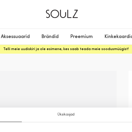
Aksessuaarid
Brändid
Preemium
Kinkekaardi
Telli meie uudiskiri ja ole esimene, kes saab teada meie soodusmüügist!
Üksikasjad