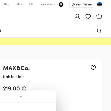
Blogi
Abiks
KKK
Ligipääsetavus
Linn:
Tallinn
app.shop.ui.wis
Ostukor
d
MAX&Co.
Naiste kleit
219,00 €
Teave
Värv:
Must
2
1