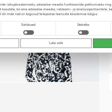
mide isikupärastamiseks, sotsiaalse meedia funktsioonide pakkumiseks ning
iti kasutate, ka oma sotsiaalse meedia, reklaami- ja analüüsipartneritele,
d või mida nad on kogunud teiepoolse teenuste kasutamise käigus.
Eelistused
Statistika
Luba valik