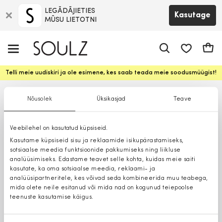
LEGĀDĀJIETIES
Kasutage
MŪSU LIETOTNI
app.shop.ui.
Ostuk
Telli meie uudiskiri ja ole esimene, kes saab teada meie soodusmüügist!
Nõusolek
Üksikasjad
Teave
Veebilehel on kasutatud küpsiseid.
Kasutame küpsiseid sisu ja reklaamide isikupärastamiseks,
sotsiaalse meedia funktsioonide pakkumiseks ning liikluse
analüüsimiseks. Edastame teavet selle kohta, kuidas meie saiti
kasutate, ka oma sotsiaalse meedia, reklaami- ja
analüüsipartneritele, kes võivad seda kombineerida muu teabega,
mida olete neile esitanud või mida nad on kogunud teiepoolse
teenuste kasutamise käigus.