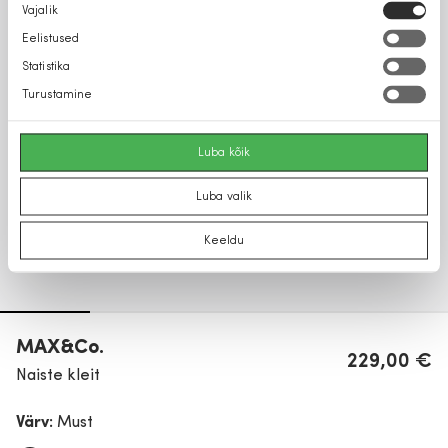
Nõusoleku
Vajalik
valik
Eelistused
Statistika
Turustamine
Luba kõik
Luba valik
Keeldu
MAX&Co.
229,00 €
Naiste kleit
Värv:
Must