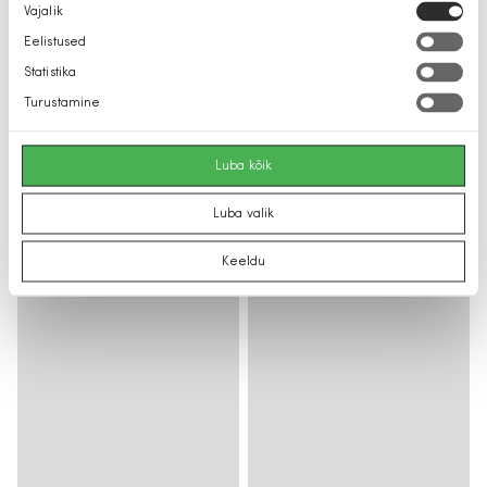
Nõusoleku
Vajalik
valik
Eelistused
Statistika
Turustamine
Luba kõik
Luba valik
Keeldu