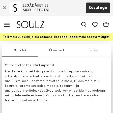
LEGĀDĀJIETIES
Kasutage
MŪSU LIETOTNI
app.shop.ui.
Ostuk
Telli meie uudiskiri ja ole esimene, kes saab teada meie soodusmüügist!
Käekotid
Nõusolek
Üksikasjad
Teave
Veebilehel on kasutatud küpsiseid.
Kasutame küpsiseid sisu ja reklaamide isikupärastamiseks,
sotsiaalse meedia funktsioonide pakkumiseks ning liikluse
analüüsimiseks. Edastame teavet selle kohta, kuidas meie saiti
kasutate, ka oma sotsiaalse meedia, reklaami- ja
analüüsipartneritele, kes võivad seda kombineerida muu teabega,
mida olete neile esitanud või mida nad on kogunud teiepoolse
teenuste kasutamise käigus.