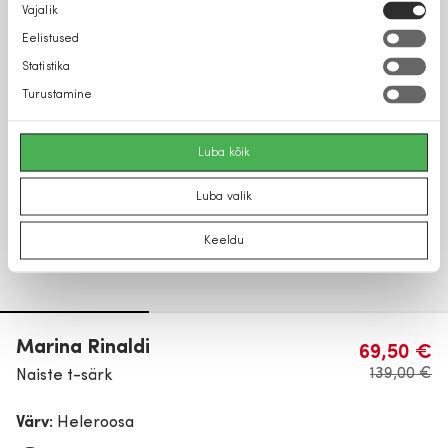
Nõusoleku
Vajalik
valik
Eelistused
Statistika
Turustamine
Luba kõik
Luba valik
Keeldu
Marina Rinaldi
69,50 €
139,00 €
Naiste t-särk
Värv:
Heleroosa