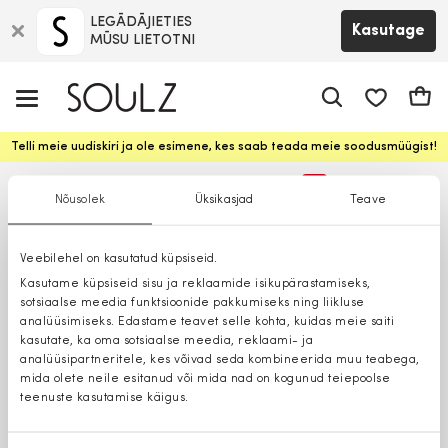
LEGĀDĀJIETIES
Kasutage
MŪSU LIETOTNI
app.shop.ui.
Ostuk
Telli meie uudiskiri ja ole esimene, kes saab teada meie soodusmüügist!
%
Nõusolek
Üksikasjad
Teave
Suuremad suurused
Veebilehel on kasutatud küpsiseid.
Kasutame küpsiseid sisu ja reklaamide isikupärastamiseks,
sotsiaalse meedia funktsioonide pakkumiseks ning liikluse
analüüsimiseks. Edastame teavet selle kohta, kuidas meie saiti
kasutate, ka oma sotsiaalse meedia, reklaami- ja
analüüsipartneritele, kes võivad seda kombineerida muu teabega,
mida olete neile esitanud või mida nad on kogunud teiepoolse
teenuste kasutamise käigus.