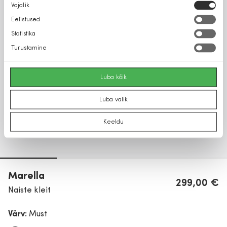
Nõusoleku
Vajalik
valik
Eelistused
Statistika
Turustamine
Luba kõik
Luba valik
Keeldu
Marella
299,00 €
Naiste kleit
Värv:
Must