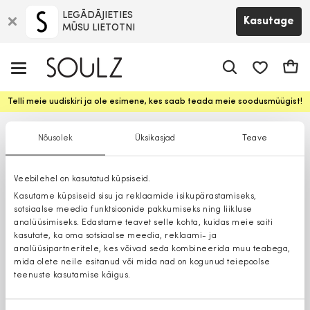
LEGĀDĀJIETIES
Kasutage
MŪSU LIETOTNI
app.shop.ui.
Ostuk
Telli meie uudiskiri ja ole esimene, kes saab teada meie soodusmüügist!
Nõusolek
Üksikasjad
Teave
Veebilehel on kasutatud küpsiseid.
Kasutame küpsiseid sisu ja reklaamide isikupärastamiseks,
sotsiaalse meedia funktsioonide pakkumiseks ning liikluse
analüüsimiseks. Edastame teavet selle kohta, kuidas meie saiti
kasutate, ka oma sotsiaalse meedia, reklaami- ja
analüüsipartneritele, kes võivad seda kombineerida muu teabega,
mida olete neile esitanud või mida nad on kogunud teiepoolse
teenuste kasutamise käigus.