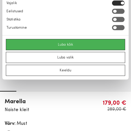
Nõusoleku
Vajalik
valik
Eelistused
Statistika
Turustamine
Luba kõik
Luba valik
Keeldu
Marella
179,00 €
289,00 €
Naiste kleit
Värv:
Must