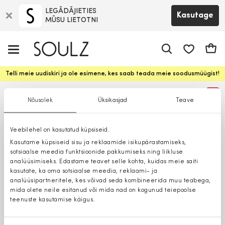
LEGĀDĀJIETIES
Kasutage
MŪSU LIETOTNI
app.shop.ui.
Ostuk
Telli meie uudiskiri ja ole esimene, kes saab teada meie soodusmüügist!
%
Nõusolek
Üksikasjad
Teave
Veebilehel on kasutatud küpsiseid.
Kasutame küpsiseid sisu ja reklaamide isikupärastamiseks,
sotsiaalse meedia funktsioonide pakkumiseks ning liikluse
analüüsimiseks. Edastame teavet selle kohta, kuidas meie saiti
kasutate, ka oma sotsiaalse meedia, reklaami- ja
analüüsipartneritele, kes võivad seda kombineerida muu teabega,
mida olete neile esitanud või mida nad on kogunud teiepoolse
teenuste kasutamise käigus.