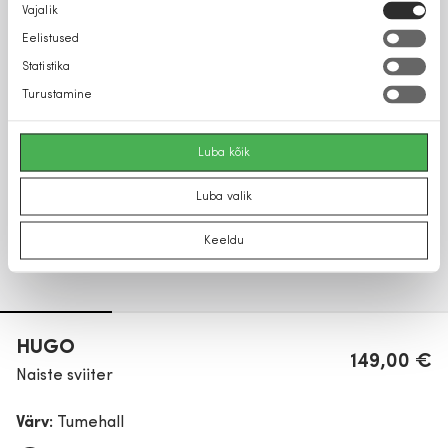
Nõusoleku
Vajalik
valik
Eelistused
Statistika
Turustamine
Luba kõik
Luba valik
Keeldu
HUGO
149,00 €
Naiste sviiter
Värv:
Tumehall