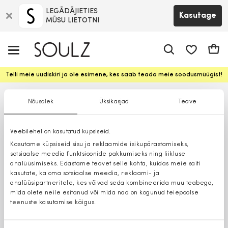
LEGĀDĀJIETIES
Kasutage
MŪSU LIETOTNI
app.shop.ui.
Ostuk
Telli meie uudiskiri ja ole esimene, kes saab teada meie soodusmüügist!
Nõusolek
Üksikasjad
Teave
Veebilehel on kasutatud küpsiseid.
Kasutame küpsiseid sisu ja reklaamide isikupärastamiseks,
sotsiaalse meedia funktsioonide pakkumiseks ning liikluse
analüüsimiseks. Edastame teavet selle kohta, kuidas meie saiti
kasutate, ka oma sotsiaalse meedia, reklaami- ja
analüüsipartneritele, kes võivad seda kombineerida muu teabega,
mida olete neile esitanud või mida nad on kogunud teiepoolse
teenuste kasutamise käigus.