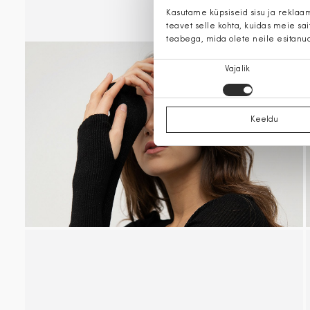
Kasutame küpsiseid sisu ja reklaa
teavet selle kohta, kuidas meie sa
teabega, mida olete neile esitanu
Nõusoleku
Vajalik
valik
Keeldu