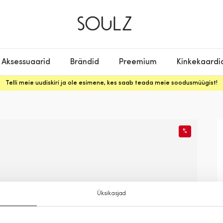
Aksessuaarid
Brändid
Preemium
Kinkekaardi
Telli meie uudiskiri ja ole esimene, kes saab teada meie soodusmüügist!
%
Üksikasjad