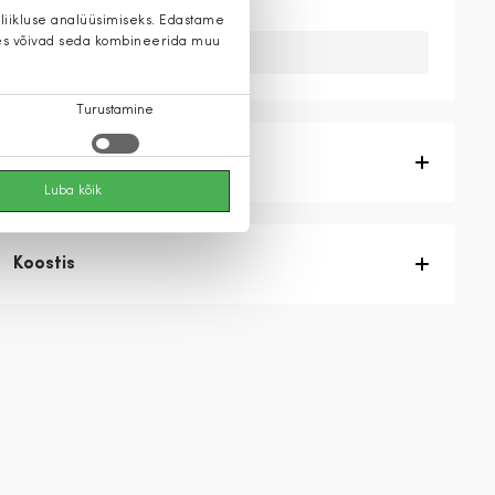
 liikluse analüüsimiseks. Edastame
 kes võivad seda kombineerida muu
Kahuks meil ei ole seda toodet.
Turustamine
Tootekirjeldus
Luba kõik
Koostis