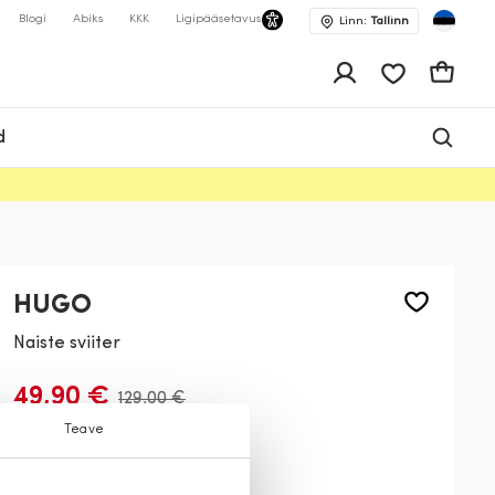
Blogi
Abiks
KKK
Ligipääsetavus
Linn:
Tallinn
app.shop.ui.wis
Ostukor
d
HUGO
Naiste sviiter
49,90 €
129,00 €
Teave
Värv:
Must
001