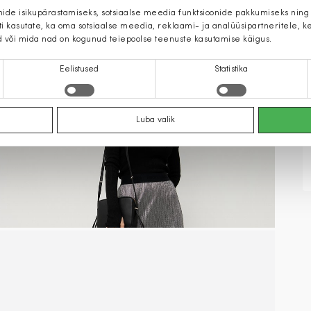
mide isikupärastamiseks, sotsiaalse meedia funktsioonide pakkumiseks ning
iti kasutate, ka oma sotsiaalse meedia, reklaami- ja analüüsipartneritele,
d või mida nad on kogunud teiepoolse teenuste kasutamise käigus.
Eelistused
Statistika
Luba valik