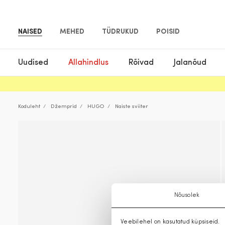
NAISED
MEHED
TÜDRUKUD
POISID
Uudised
Allahindlus
Rõivad
Jalanõud
Koduleht
Džemprid
HUGO
Naiste sviiter
Nõusolek
Veebilehel on kasutatud küpsiseid.