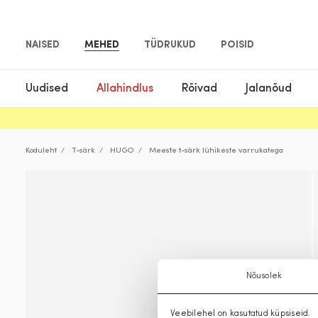
NAISED
MEHED
TÜDRUKUD
POISID
Uudised
Allahindlus
Rõivad
Jalanõud
Koduleht
T-särk
HUGO
Meeste t-särk lühikeste varrukatega
Nõusolek
Veebilehel on kasutatud küpsiseid.