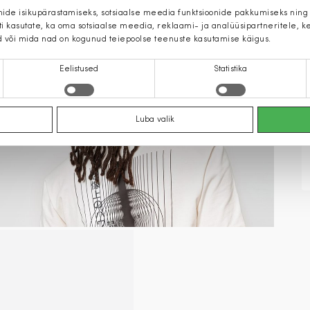
mide isikupärastamiseks, sotsiaalse meedia funktsioonide pakkumiseks ning
iti kasutate, ka oma sotsiaalse meedia, reklaami- ja analüüsipartneritele,
d või mida nad on kogunud teiepoolse teenuste kasutamise käigus.
Eelistused
Statistika
Luba valik