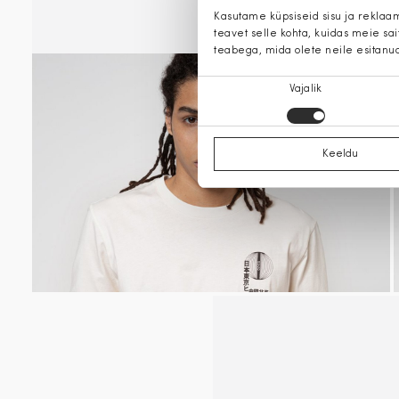
Kasutame küpsiseid sisu ja reklaa
teavet selle kohta, kuidas meie sa
teabega, mida olete neile esitanu
Nõusoleku
Vajalik
valik
Keeldu