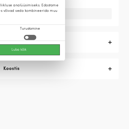
 liikluse analüüsimiseks. Edastame
 kes võivad seda kombineerida muu
Kahuks meil ei ole seda toodet.
Turustamine
Tootekirjeldus
Luba kõik
Koostis