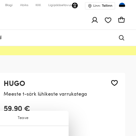
Blogi
Abiks
KKK
Ligipääsetavus
Linn:
Tallinn
app.shop.ui.wis
Ostukor
d
HUGO
Meeste t-särk lühikeste varrukatega
59,90 €
Teave
Värv:
Valge
104
001