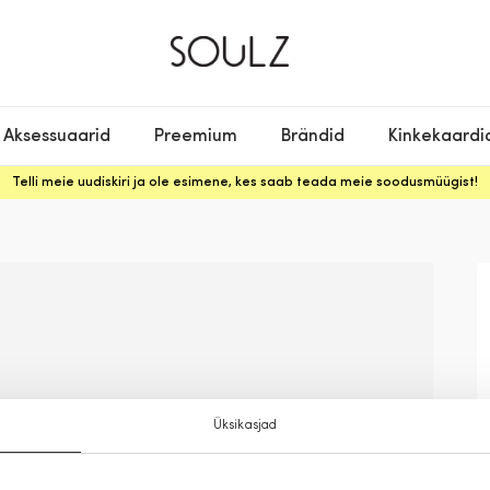
Aksessuaarid
Preemium
Brändid
Kinkekaardi
Telli meie uudiskiri ja ole esimene, kes saab teada meie soodusmüügist!
Üksikasjad