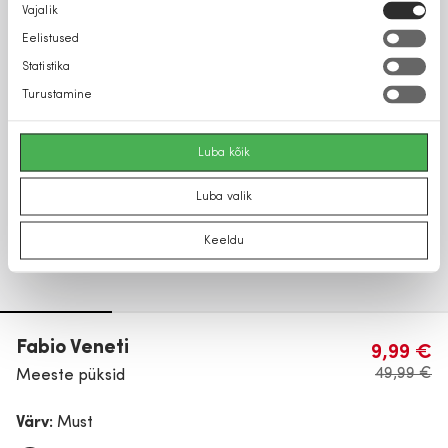
Nõusoleku
Vajalik
valik
Eelistused
Statistika
Turustamine
Luba kõik
Luba valik
Keeldu
Fabio Veneti
9,99 €
49,99 €
Meeste püksid
Värv:
Must