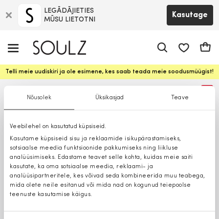
LEGĀDĀJIETIES
Kasutage
MŪSU LIETOTNI
app.shop.ui.
Ostuk
Telli meie uudiskiri ja ole esimene, kes saab teada meie soodusmüügist!
%
Nõusolek
Üksikasjad
Teave
Veebilehel on kasutatud küpsiseid.
Kasutame küpsiseid sisu ja reklaamide isikupärastamiseks,
sotsiaalse meedia funktsioonide pakkumiseks ning liikluse
analüüsimiseks. Edastame teavet selle kohta, kuidas meie saiti
kasutate, ka oma sotsiaalse meedia, reklaami- ja
analüüsipartneritele, kes võivad seda kombineerida muu teabega,
mida olete neile esitanud või mida nad on kogunud teiepoolse
teenuste kasutamise käigus.