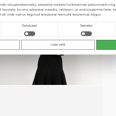
mide isikupärastamiseks, sotsiaalse meedia funktsioonide pakkumiseks ning
iti kasutate, ka oma sotsiaalse meedia, reklaami- ja analüüsipartneritele,
d või mida nad on kogunud teiepoolse teenuste kasutamise käigus.
Eelistused
Statistika
Luba valik