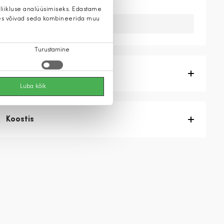
 liikluse analüüsimiseks. Edastame
 kes võivad seda kombineerida muu
Kahuks meil ei ole seda toodet.
Turustamine
Tootekirjeldus
Luba kõik
Koostis