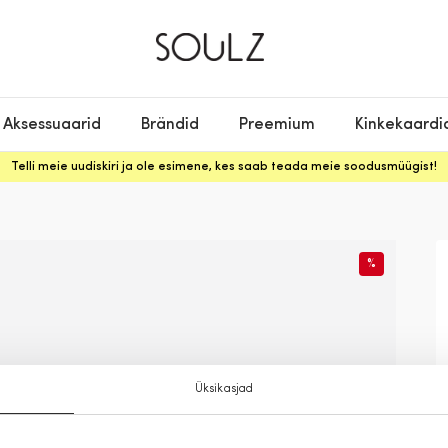
Aksessuaarid
Brändid
Preemium
Kinkekaardi
Telli meie uudiskiri ja ole esimene, kes saab teada meie soodusmüügist!
%
Üksikasjad