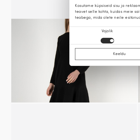
Kasutame küpsiseid sisu ja reklaa
teavet selle kohta, kuidas meie sa
teabega, mida olete neile esitanu
Nõusoleku
Vajalik
valik
Keeldu