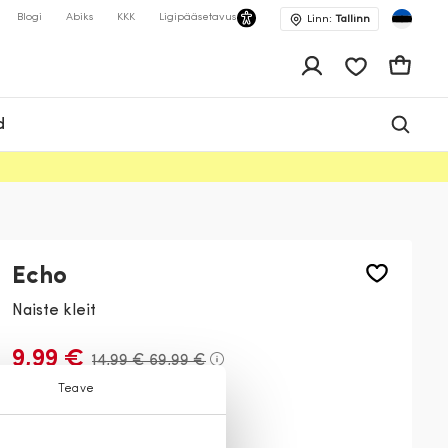
Blogi
Abiks
KKK
Ligipääsetavus
Linn:
Tallinn
app.shop.ui.wis
Ostukor
d
Echo
Naiste kleit
9,99 €
14,99 €
69,99 €
Teave
Värv:
Must
99