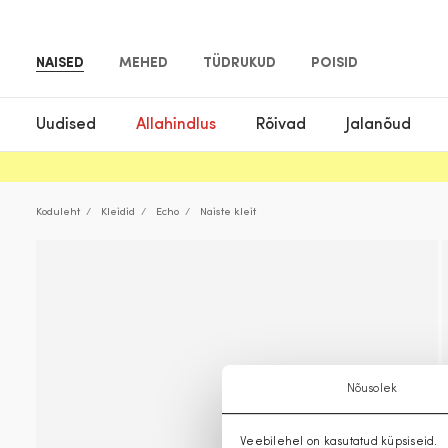
NAISED
MEHED
TÜDRUKUD
POISID
Uudised
Allahindlus
Rõivad
Jalanõud
Koduleht
Kleidid
Echo
Naiste kleit
Nõusolek
Veebilehel on kasutatud küpsiseid.